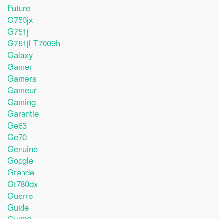
Future
G750jx
G751j
G751jl-T7009h
Galaxy
Gamer
Gamers
Gameur
Gaming
Garantie
Ge63
Ge70
Genuine
Google
Grande
Gt780dx
Guerre
Guide
Gx700