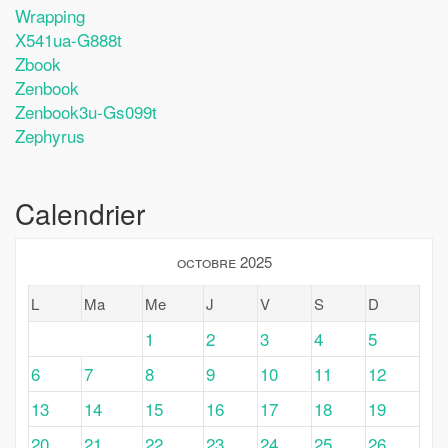
Wrapping
X541ua-G888t
Zbook
Zenbook
Zenbook3u-Gs099t
Zephyrus
Calendrier
octobre 2025
L
Ma
Me
J
V
S
D
1
2
3
4
5
6
7
8
9
10
11
12
13
14
15
16
17
18
19
20
21
22
23
24
25
26