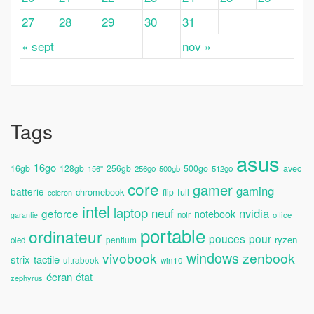
27
28
29
30
31
« sept
nov »
Tags
asus
16go
avec
16gb
128gb
256gb
500go
156''
256go
500gb
512go
core
gamer
gaming
batterie
chromebook
full
flip
celeron
intel
laptop
neuf
nvidia
geforce
notebook
noir
office
garantie
portable
ordinateur
pouces
pour
ryzen
pentium
oled
windows
vivobook
zenbook
strix
tactile
ultrabook
win10
écran
état
zephyrus