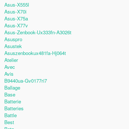
Asus-X555l
Asus-X70i
Asus-X75a
Asus-X77v
Asus-Zenbook-Ux333fn-A3026t
Asuspro
Asustek
Asuszenbookux481fa-Hj064t
Atelier
Avec
Avis
B9440ua-Gv0177ri7
Ballage
Base
Batterie
Batteries
Battle
Best
Beta