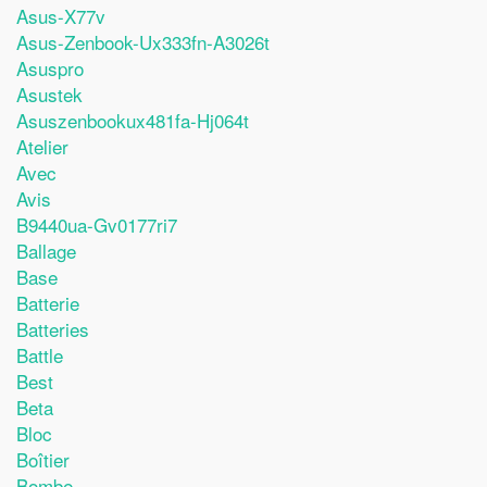
Asus-X77v
Asus-Zenbook-Ux333fn-A3026t
Asuspro
Asustek
Asuszenbookux481fa-Hj064t
Atelier
Avec
Avis
B9440ua-Gv0177ri7
Ballage
Base
Batterie
Batteries
Battle
Best
Beta
Bloc
Boîtier
Bombe