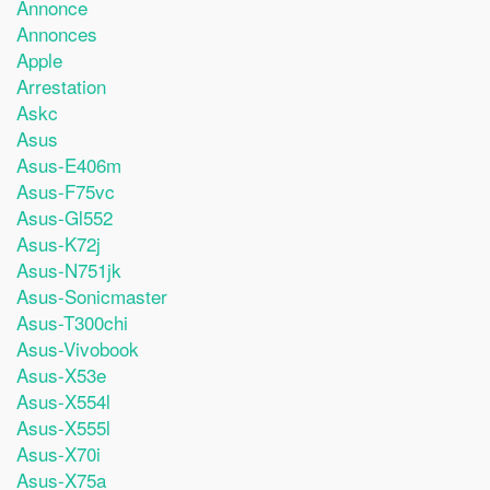
Annonce
Annonces
Apple
Arrestation
Askc
Asus
Asus-E406m
Asus-F75vc
Asus-Gl552
Asus-K72j
Asus-N751jk
Asus-Sonicmaster
Asus-T300chi
Asus-Vivobook
Asus-X53e
Asus-X554l
Asus-X555l
Asus-X70i
Asus-X75a