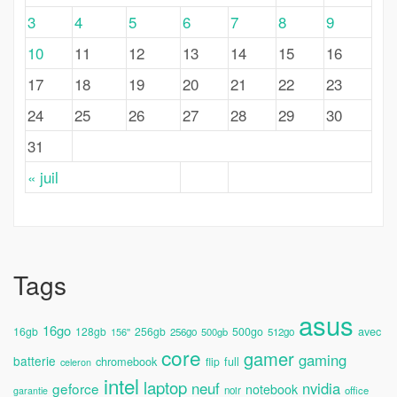
3
4
5
6
7
8
9
10
11
12
13
14
15
16
17
18
19
20
21
22
23
24
25
26
27
28
29
30
31
« juil
Tags
asus
16go
avec
16gb
128gb
256gb
500go
156''
256go
500gb
512go
core
gamer
gaming
batterie
chromebook
full
flip
celeron
intel
laptop
neuf
nvidia
geforce
notebook
noir
office
garantie