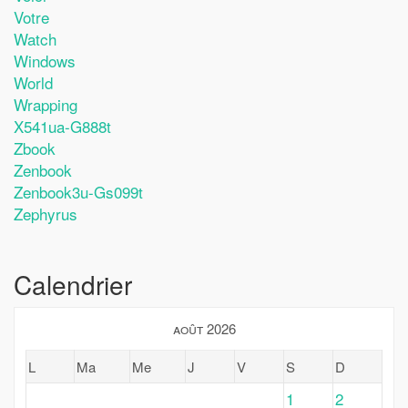
Votre
Watch
Windows
World
Wrapping
X541ua-G888t
Zbook
Zenbook
Zenbook3u-Gs099t
Zephyrus
Calendrier
août 2026
L
Ma
Me
J
V
S
D
1
2