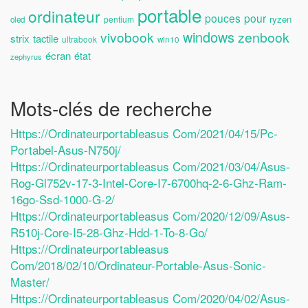
portable
ordinateur
pouces
pour
ryzen
pentium
oled
windows
vivobook
zenbook
strix
tactile
ultrabook
win10
écran
état
zephyrus
Mots-clés de recherche
Https://ordinateurportableasus Com/2021/04/15/pc-
Portabel-Asus-N750j/
Https://ordinateurportableasus Com/2021/03/04/asus-
Rog-Gl752v-17-3-Intel-Core-I7-6700hq-2-6-Ghz-Ram-
16go-Ssd-1000-G-2/
Https://ordinateurportableasus Com/2020/12/09/asus-
R510j-Core-I5-28-Ghz-Hdd-1-To-8-Go/
Https://ordinateurportableasus
Com/2018/02/10/ordinateur-Portable-Asus-Sonic-
Master/
Https://ordinateurportableasus Com/2020/04/02/asus-