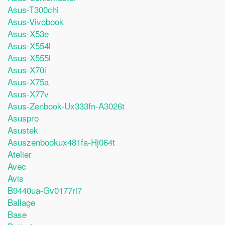
Asus-T300chi
Asus-Vivobook
Asus-X53e
Asus-X554l
Asus-X555l
Asus-X70i
Asus-X75a
Asus-X77v
Asus-Zenbook-Ux333fn-A3026t
Asuspro
Asustek
Asuszenbookux481fa-Hj064t
Atelier
Avec
Avis
B9440ua-Gv0177ri7
Ballage
Base