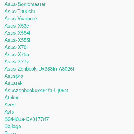
Asus-Sonicmaster
Asus-T300chi
Asus-Vivobook
Asus-X53e
Asus-X554l
Asus-X555l
Asus-X70i
Asus-X75a
Asus-X77v
Asus-Zenbook-Ux333fn-A3026t
Asuspro
Asustek
Asuszenbookux481fa-Hj064t
Atelier
Avec
Avis
B9440ua-Gv0177ri7
Ballage
Base