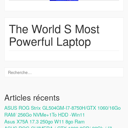
The World S Most
Powerful Laptop
Articles récents
ASUS ROG Strix GL504GM-I7-8750H/GTX 1060/16Go
RAM/ 256Go NVMe+1To HDD -Win11
Asus X75A 17.3 250go W11 8go Ram