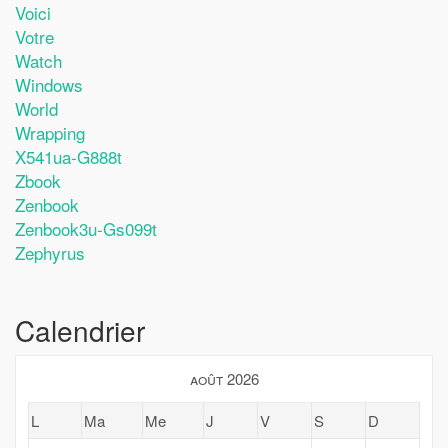
Voici
Votre
Watch
Windows
World
Wrapping
X541ua-G888t
Zbook
Zenbook
Zenbook3u-Gs099t
Zephyrus
Calendrier
août 2026
L
Ma
Me
J
V
S
D