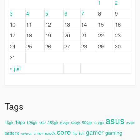
1
2
3
4
5
6
7
8
9
10
11
12
13
14
15
16
17
18
19
20
21
22
23
24
25
26
27
28
29
30
31
« juil
Tags
asus
16go
avec
16gb
128gb
256gb
500go
156''
256go
500gb
512go
core
gamer
gaming
batterie
chromebook
full
flip
celeron