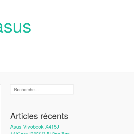
asus
Articles récents
Asus Vivobook X415J
14/Core I3/SSD 512go/8go