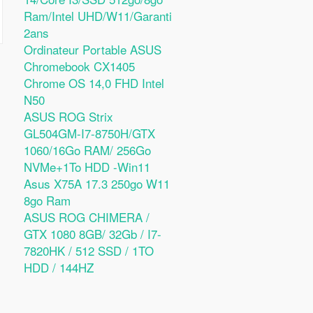
Ram/Intel UHD/W11/Garanti
2ans
Ordinateur Portable ASUS
Chromebook CX1405
Chrome OS 14,0 FHD Intel
N50
ASUS ROG Strix
GL504GM-I7-8750H/GTX
1060/16Go RAM/ 256Go
NVMe+1To HDD -Win11
Asus X75A 17.3 250go W11
8go Ram
ASUS ROG CHIMERA /
GTX 1080 8GB/ 32Gb / I7-
7820HK / 512 SSD / 1TO
HDD / 144HZ