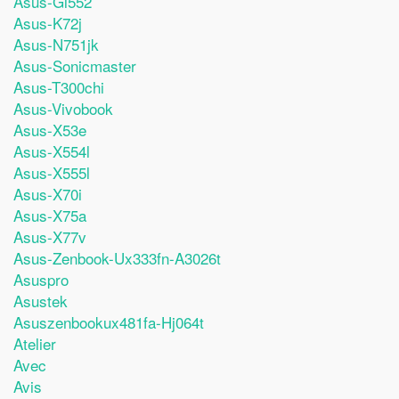
Asus-Gl552
Asus-K72j
Asus-N751jk
Asus-Sonicmaster
Asus-T300chi
Asus-Vivobook
Asus-X53e
Asus-X554l
Asus-X555l
Asus-X70i
Asus-X75a
Asus-X77v
Asus-Zenbook-Ux333fn-A3026t
Asuspro
Asustek
Asuszenbookux481fa-Hj064t
Atelier
Avec
Avis