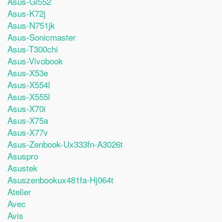
Asus-Gl552
Asus-K72j
Asus-N751jk
Asus-Sonicmaster
Asus-T300chi
Asus-Vivobook
Asus-X53e
Asus-X554l
Asus-X555l
Asus-X70i
Asus-X75a
Asus-X77v
Asus-Zenbook-Ux333fn-A3026t
Asuspro
Asustek
Asuszenbookux481fa-Hj064t
Atelier
Avec
Avis