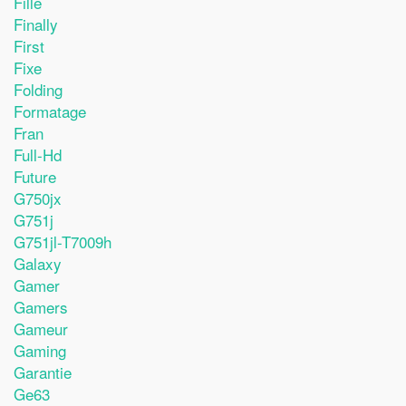
Fille
Finally
First
Fixe
Folding
Formatage
Fran
Full-Hd
Future
G750jx
G751j
G751jl-T7009h
Galaxy
Gamer
Gamers
Gameur
Gaming
Garantie
Ge63