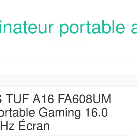
inateur portable 
 TUF A16 FA608UM
ortable Gaming 16.0
Hz Écran