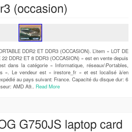
r3 (occasion)
RTABLE DDR2 ET DDR3 (OCCASION). L’item « LOT DE
2 DDR2 ET 8 DDR3 (OCCASION) » est en vente depuis
est dans la catégorie « Informatique, réseaux\Portables,
s ». Le vendeur est « irestore_fr » et est localisé à/en
 expédié au pays suivant: France. Capacité du disque dur: 6
esseur: AMD A9..
Read More
OG G750JS laptop card