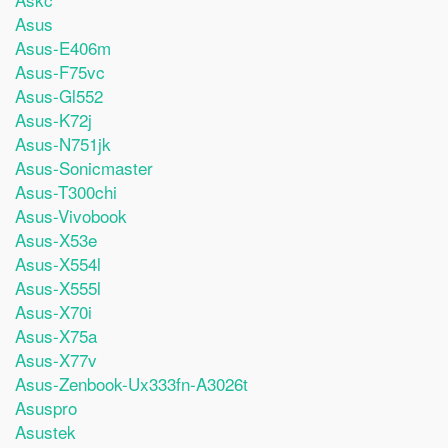
Asus
Asus-E406m
Asus-F75vc
Asus-Gl552
Asus-K72j
Asus-N751jk
Asus-Sonicmaster
Asus-T300chi
Asus-Vivobook
Asus-X53e
Asus-X554l
Asus-X555l
Asus-X70i
Asus-X75a
Asus-X77v
Asus-Zenbook-Ux333fn-A3026t
Asuspro
Asustek