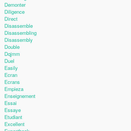
Demonter
Diligence
Direct
Disassemble
Disassembling
Disassembly
Double
Dqjmm
Duel
Easily
Ecran
Ecrans
Empieza
Enseignement
Essai
Essaye
Etudiant
Excellent
Expertbook