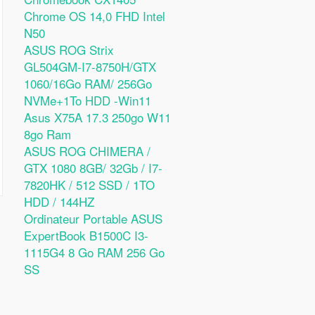
Chrome OS 14,0 FHD Intel
N50
ASUS ROG Strix
GL504GM-I7-8750H/GTX
1060/16Go RAM/ 256Go
NVMe+1To HDD -Win11
Asus X75A 17.3 250go W11
8go Ram
ASUS ROG CHIMERA /
GTX 1080 8GB/ 32Gb / I7-
7820HK / 512 SSD / 1TO
HDD / 144HZ
Ordinateur Portable ASUS
ExpertBook B1500C I3-
1115G4 8 Go RAM 256 Go
SS