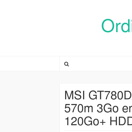
Ord
MSI GT780D
570m 3Go en 
120Go+ HD