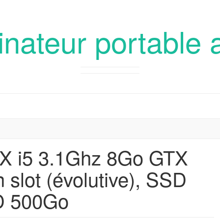
inateur portable 
X i5 3.1Ghz 8Go GTX
slot (évolutive), SSD
D 500Go