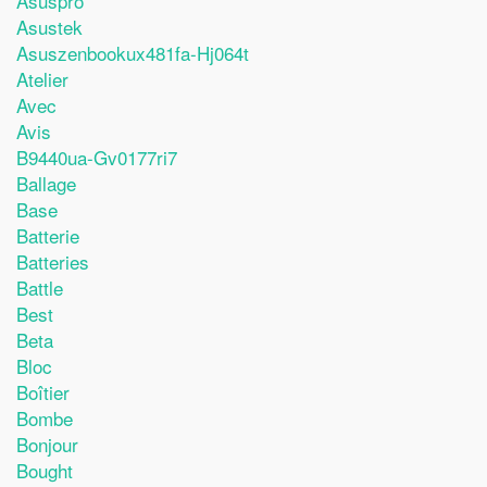
Asuspro
Asustek
Asuszenbookux481fa-Hj064t
Atelier
Avec
Avis
B9440ua-Gv0177ri7
Ballage
Base
Batterie
Batteries
Battle
Best
Beta
Bloc
Boîtier
Bombe
Bonjour
Bought