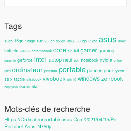
Tags
asus
16go
avec
16gb
128gb
256gb
500go
156''
256go
500gb
512go
core
gamer
gaming
batterie
chromebook
full
flip
celeron
intel
laptop
neuf
nvidia
geforce
notebook
noir
office
garantie
portable
ordinateur
pouces
pour
ryzen
pentium
oled
windows
vivobook
zenbook
strix
tactile
ultrabook
win10
écran
état
zephyrus
Mots-clés de recherche
Https://ordinateurportableasus Com/2021/04/15/pc-
Portabel-Asus-N750j/