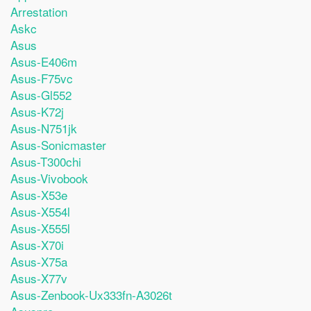
Arrestation
Askc
Asus
Asus-E406m
Asus-F75vc
Asus-Gl552
Asus-K72j
Asus-N751jk
Asus-Sonicmaster
Asus-T300chi
Asus-Vivobook
Asus-X53e
Asus-X554l
Asus-X555l
Asus-X70i
Asus-X75a
Asus-X77v
Asus-Zenbook-Ux333fn-A3026t