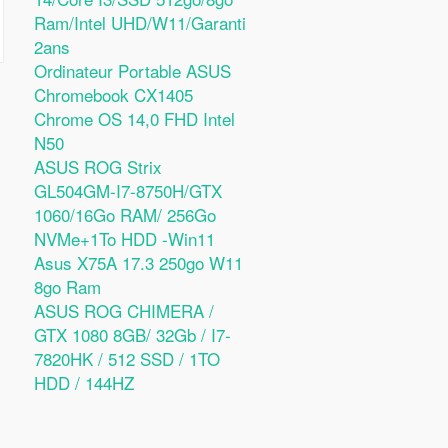
Ram/Intel UHD/W11/Garanti
2ans
Ordinateur Portable ASUS
Chromebook CX1405
Chrome OS 14,0 FHD Intel
N50
ASUS ROG Strix
GL504GM-I7-8750H/GTX
1060/16Go RAM/ 256Go
NVMe+1To HDD -Win11
Asus X75A 17.3 250go W11
8go Ram
ASUS ROG CHIMERA /
GTX 1080 8GB/ 32Gb / I7-
7820HK / 512 SSD / 1TO
HDD / 144HZ