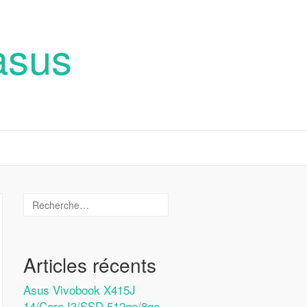
asus
Articles récents
Asus Vivobook X415J
14/Core I3/SSD 512go/8go