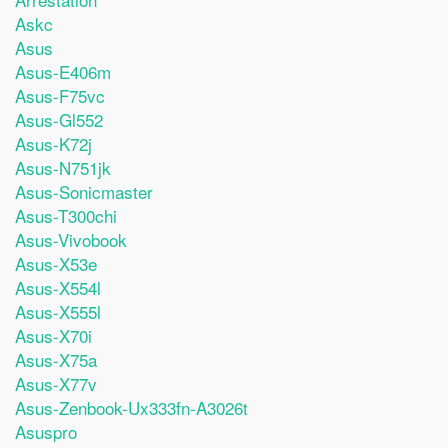
Askc
Asus
Asus-E406m
Asus-F75vc
Asus-Gl552
Asus-K72j
Asus-N751jk
Asus-Sonicmaster
Asus-T300chi
Asus-Vivobook
Asus-X53e
Asus-X554l
Asus-X555l
Asus-X70i
Asus-X75a
Asus-X77v
Asus-Zenbook-Ux333fn-A3026t
Asuspro