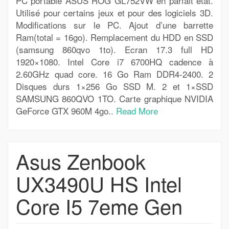
PC portable ASUS ROG GL752VW en parfait état.
Utilisé pour certains jeux et pour des logiciels 3D.
Modifications sur le PC. Ajout d’une barrette
Ram(total = 16go). Remplacement du HDD en SSD
(samsung 860qvo 1to). Ecran 17.3 full HD
1920×1080. Intel Core i7 6700HQ cadence à
2.60GHz quad core. 16 Go Ram DDR4-2400. 2
Disques durs 1×256 Go SSD M. 2 et 1×SSD
SAMSUNG 860QVO 1TO. Carte graphique NVIDIA
GeForce GTX 960M 4go..
Read More
Asus Zenbook
UX3490U HS Intel
Core I5 7eme Gen