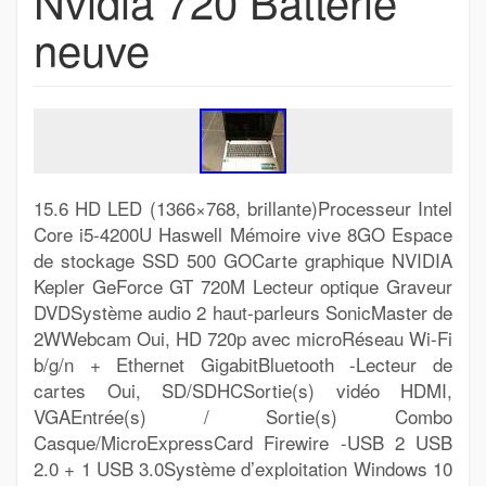
Nvidia 720 Batterie
neuve
15.6 HD LED (1366×768, brillante)Processeur Intel
Core i5-4200U Haswell Mémoire vive 8GO Espace
de stockage SSD 500 GOCarte graphique NVIDIA
Kepler GeForce GT 720M Lecteur optique Graveur
DVDSystème audio 2 haut-parleurs SonicMaster de
2WWebcam Oui, HD 720p avec microRéseau Wi-Fi
b/g/n + Ethernet GigabitBluetooth -Lecteur de
cartes Oui, SD/SDHCSortie(s) vidéo HDMI,
VGAEntrée(s) / Sortie(s) Combo
Casque/MicroExpressCard Firewire -USB 2 USB
2.0 + 1 USB 3.0Système d’exploitation Windows 10