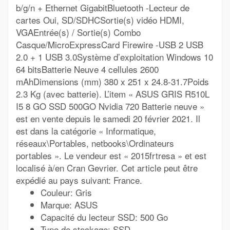
b/g/n + Ethernet GigabitBluetooth -Lecteur de
cartes Oui, SD/SDHCSortie(s) vidéo HDMI,
VGAEntrée(s) / Sortie(s) Combo
Casque/MicroExpressCard Firewire -USB 2 USB
2.0 + 1 USB 3.0Système d’exploitation Windows 10
64 bitsBatterie Neuve 4 cellules 2600
mAhDimensions (mm) 380 x 251 x 24.8-31.7Poids
2.3 Kg (avec batterie). L’item « ASUS GRIS R510L
I5 8 GO SSD 500GO Nvidia 720 Batterie neuve »
est en vente depuis le samedi 20 février 2021. Il
est dans la catégorie « Informatique,
réseaux\Portables, netbooks\Ordinateurs
portables ». Le vendeur est « 2015frtresa » et est
localisé à/en Cran Gevrier. Cet article peut être
expédié au pays suivant: France.
Couleur: Gris
Marque: ASUS
Capacité du lecteur SSD: 500 Go
Type de stockage: SSD