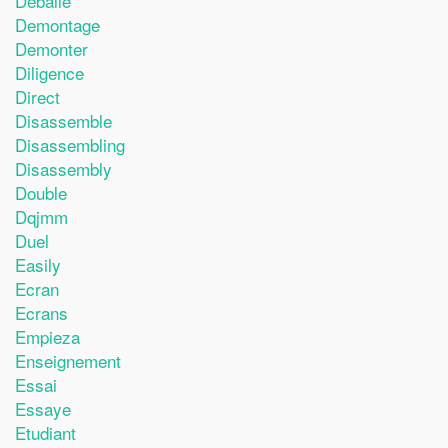
Deballe
Demontage
Demonter
Diligence
Direct
Disassemble
Disassembling
Disassembly
Double
Dqjmm
Duel
Easily
Ecran
Ecrans
Empieza
Enseignement
Essai
Essaye
Etudiant