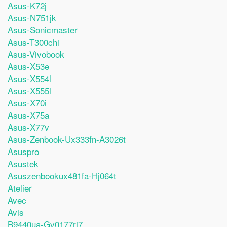
Asus-K72j
Asus-N751jk
Asus-Sonicmaster
Asus-T300chi
Asus-Vivobook
Asus-X53e
Asus-X554l
Asus-X555l
Asus-X70i
Asus-X75a
Asus-X77v
Asus-Zenbook-Ux333fn-A3026t
Asuspro
Asustek
Asuszenbookux481fa-Hj064t
Atelier
Avec
Avis
B9440ua-Gv0177ri7