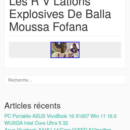
Les R V Lations
Explosives De Balla
Moussa Fofana
Articles récents
PC Portable ASUS VivoBook 16 X1607 Win 11 16.0
WUXGA Intel Core Ultra 5 32
Asus Vivobook X415J 14/Core I3/SSD 512go/8go