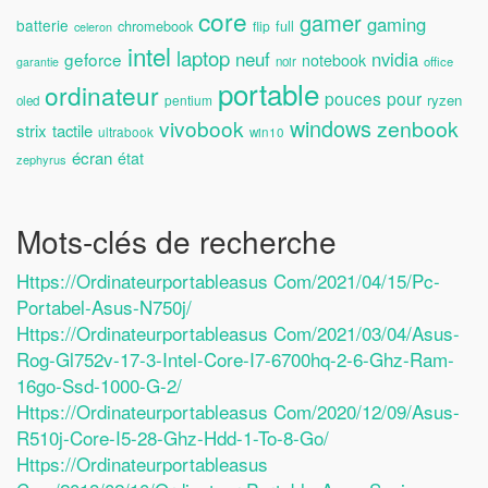
core
gamer
gaming
batterie
chromebook
full
flip
celeron
intel
laptop
neuf
nvidia
geforce
notebook
noir
office
garantie
portable
ordinateur
pouces
pour
ryzen
pentium
oled
windows
vivobook
zenbook
strix
tactile
ultrabook
win10
écran
état
zephyrus
Mots-clés de recherche
Https://ordinateurportableasus Com/2021/04/15/pc-
Portabel-Asus-N750j/
Https://ordinateurportableasus Com/2021/03/04/asus-
Rog-Gl752v-17-3-Intel-Core-I7-6700hq-2-6-Ghz-Ram-
16go-Ssd-1000-G-2/
Https://ordinateurportableasus Com/2020/12/09/asus-
R510j-Core-I5-28-Ghz-Hdd-1-To-8-Go/
Https://ordinateurportableasus