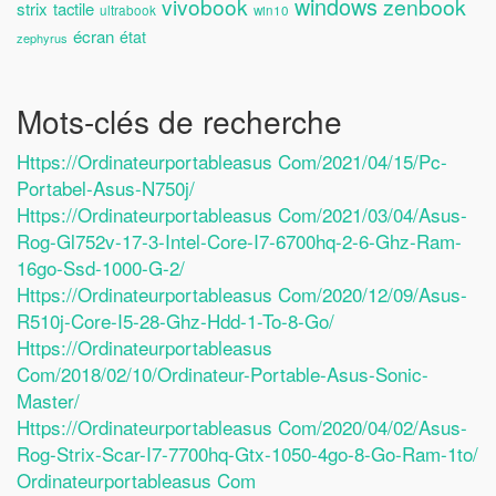
windows
vivobook
zenbook
strix
tactile
ultrabook
win10
écran
état
zephyrus
Mots-clés de recherche
Https://ordinateurportableasus Com/2021/04/15/pc-
Portabel-Asus-N750j/
Https://ordinateurportableasus Com/2021/03/04/asus-
Rog-Gl752v-17-3-Intel-Core-I7-6700hq-2-6-Ghz-Ram-
16go-Ssd-1000-G-2/
Https://ordinateurportableasus Com/2020/12/09/asus-
R510j-Core-I5-28-Ghz-Hdd-1-To-8-Go/
Https://ordinateurportableasus
Com/2018/02/10/ordinateur-Portable-Asus-Sonic-
Master/
Https://ordinateurportableasus Com/2020/04/02/asus-
Rog-Strix-Scar-I7-7700hq-Gtx-1050-4go-8-Go-Ram-1to/
Ordinateurportableasus Com