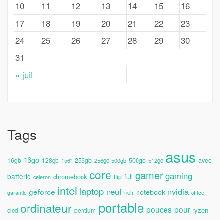
10
11
12
13
14
15
16
17
18
19
20
21
22
23
24
25
26
27
28
29
30
31
« juil
Tags
asus
16go
avec
16gb
128gb
256gb
500go
156''
256go
500gb
512go
core
gamer
gaming
batterie
chromebook
full
flip
celeron
intel
laptop
neuf
nvidia
geforce
notebook
noir
office
garantie
portable
ordinateur
pouces
pour
ryzen
pentium
oled