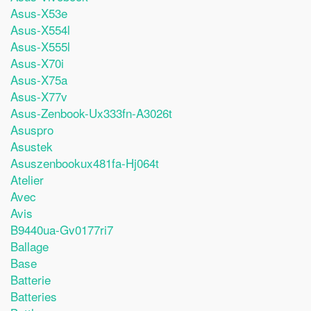
Asus-X53e
Asus-X554l
Asus-X555l
Asus-X70i
Asus-X75a
Asus-X77v
Asus-Zenbook-Ux333fn-A3026t
Asuspro
Asustek
Asuszenbookux481fa-Hj064t
Atelier
Avec
Avis
B9440ua-Gv0177ri7
Ballage
Base
Batterie
Batteries