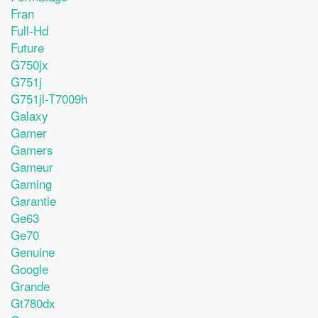
Fran
Full-Hd
Future
G750jx
G751j
G751jl-T7009h
Galaxy
Gamer
Gamers
Gameur
Gaming
Garantie
Ge63
Ge70
Genuine
Google
Grande
Gt780dx