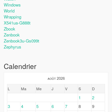
Windows
World
Wrapping
X541ua-G888t
Zbook
Zenbook
Zenbook3u-Gs099t
Zephyrus
Calendrier
août 2026
L
Ma
Me
J
V
S
D
1
2
3
4
5
6
7
8
9