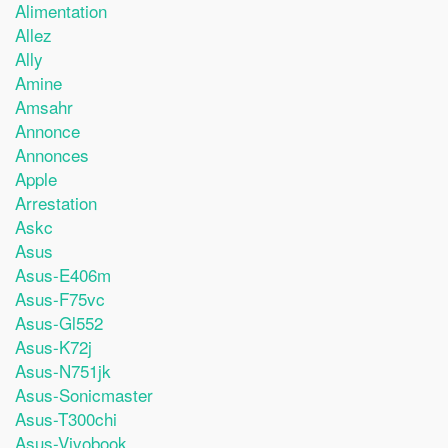
Alimentation
Allez
Ally
Amine
Amsahr
Annonce
Annonces
Apple
Arrestation
Askc
Asus
Asus-E406m
Asus-F75vc
Asus-Gl552
Asus-K72j
Asus-N751jk
Asus-Sonicmaster
Asus-T300chi
Asus-Vivobook