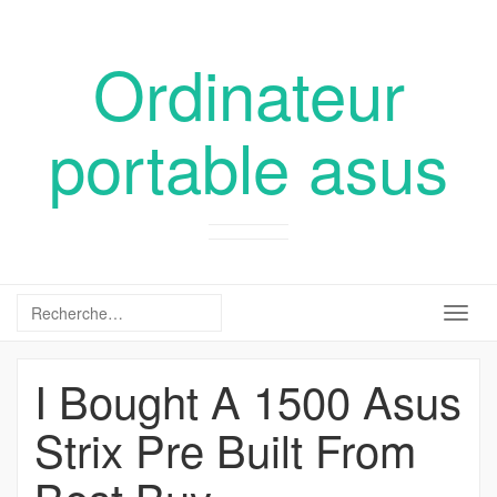
Ordinateur
portable asus
Togg
navig
I Bought A 1500 Asus
Strix Pre Built From