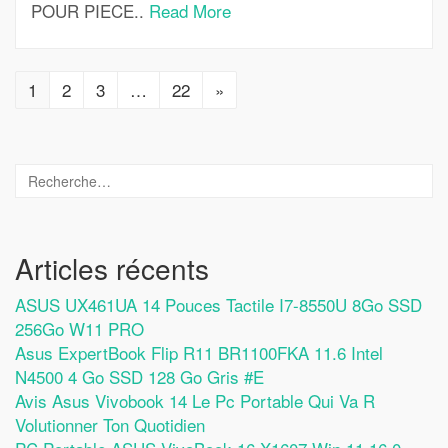
POUR PIECE..
Read More
1
2
3
…
22
»
Articles récents
ASUS UX461UA 14 Pouces Tactile I7-8550U 8Go SSD
256Go W11 PRO
Asus ExpertBook Flip R11 BR1100FKA 11.6 Intel
N4500 4 Go SSD 128 Go Gris #E
Avis Asus Vivobook 14 Le Pc Portable Qui Va R
Volutionner Ton Quotidien