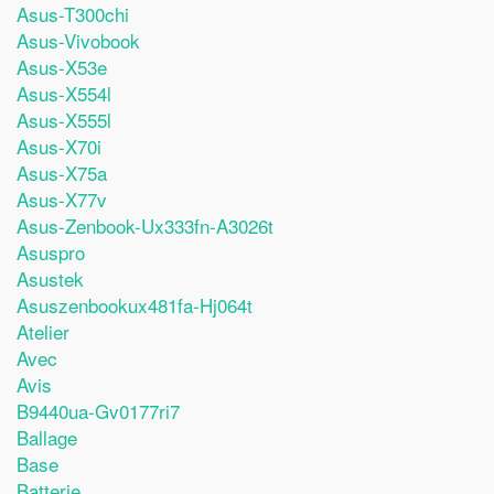
Asus-T300chi
Asus-Vivobook
Asus-X53e
Asus-X554l
Asus-X555l
Asus-X70i
Asus-X75a
Asus-X77v
Asus-Zenbook-Ux333fn-A3026t
Asuspro
Asustek
Asuszenbookux481fa-Hj064t
Atelier
Avec
Avis
B9440ua-Gv0177ri7
Ballage
Base
Batterie