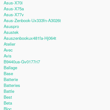
Asus-X70i
Asus-X75a
Asus-X77v
Asus-Zenbook-Ux333fn-A3026t
Asuspro
Asustek
Asuszenbookux481fa-Hj064t
Atelier
Avec
Avis
B9440ua-Gv0177ri7
Ballage
Base
Batterie
Batteries
Battle
Best
Beta
Bloc