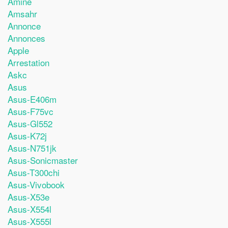
Amine
Amsahr
Annonce
Annonces
Apple
Arrestation
Askc
Asus
Asus-E406m
Asus-F75vc
Asus-Gl552
Asus-K72j
Asus-N751jk
Asus-Sonicmaster
Asus-T300chi
Asus-Vivobook
Asus-X53e
Asus-X554l
Asus-X555l