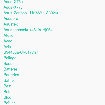
Asus-X75a
Asus-X77v
Asus-Zenbook-Ux333fn-A3026t
Asuspro
Asustek
Asuszenbookux481fa-Hj064t
Atelier
Avec
Avis
B9440ua-Gv0177ri7
Ballage
Base
Batterie
Batteries
Battle
Best
Beta
Bloc
Boîtier