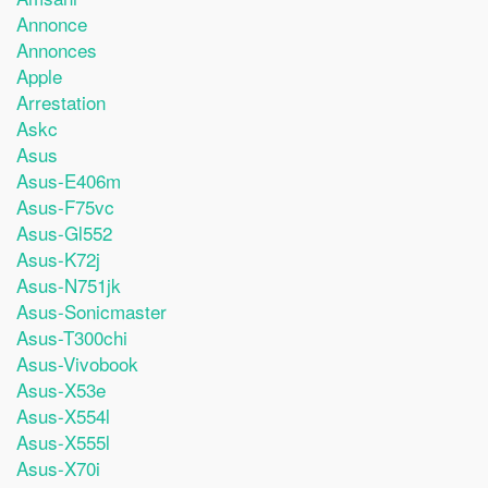
Annonce
Annonces
Apple
Arrestation
Askc
Asus
Asus-E406m
Asus-F75vc
Asus-Gl552
Asus-K72j
Asus-N751jk
Asus-Sonicmaster
Asus-T300chi
Asus-Vivobook
Asus-X53e
Asus-X554l
Asus-X555l
Asus-X70i