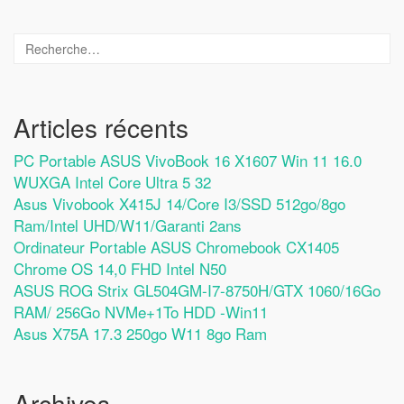
Articles récents
PC Portable ASUS VivoBook 16 X1607 Win 11 16.0
WUXGA Intel Core Ultra 5 32
Asus Vivobook X415J 14/Core I3/SSD 512go/8go
Ram/Intel UHD/W11/Garanti 2ans
Ordinateur Portable ASUS Chromebook CX1405
Chrome OS 14,0 FHD Intel N50
ASUS ROG Strix GL504GM-I7-8750H/GTX 1060/16Go
RAM/ 256Go NVMe+1To HDD -Win11
Asus X75A 17.3 250go W11 8go Ram
Archives