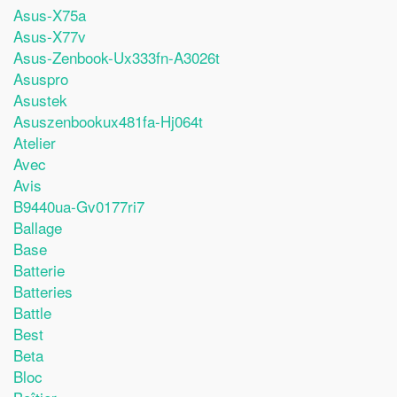
Asus-X75a
Asus-X77v
Asus-Zenbook-Ux333fn-A3026t
Asuspro
Asustek
Asuszenbookux481fa-Hj064t
Atelier
Avec
Avis
B9440ua-Gv0177ri7
Ballage
Base
Batterie
Batteries
Battle
Best
Beta
Bloc