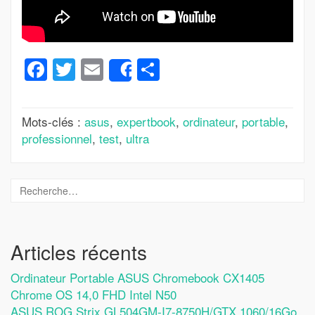
Facebook
Twitter
Email
Partager
Share
Mots-clés :
asus
,
expertbook
,
ordinateur
,
portable
,
professionnel
,
test
,
ultra
Articles récents
Ordinateur Portable ASUS Chromebook CX1405
Chrome OS 14,0 FHD Intel N50
ASUS ROG Strix GL504GM-I7-8750H/GTX 1060/16Go