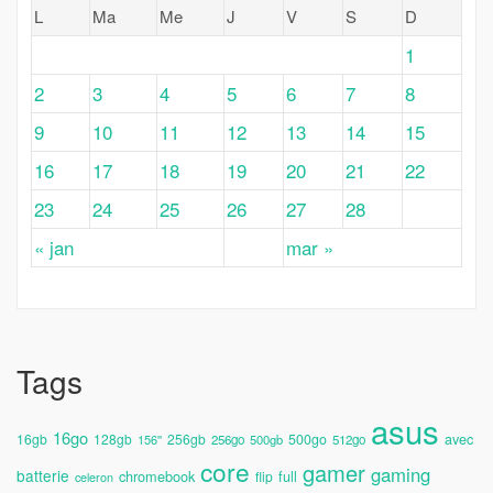
L
Ma
Me
J
V
S
D
1
2
3
4
5
6
7
8
9
10
11
12
13
14
15
16
17
18
19
20
21
22
23
24
25
26
27
28
« jan
mar »
Tags
asus
16go
avec
16gb
128gb
256gb
500go
156''
256go
500gb
512go
core
gamer
gaming
batterie
chromebook
full
flip
celeron