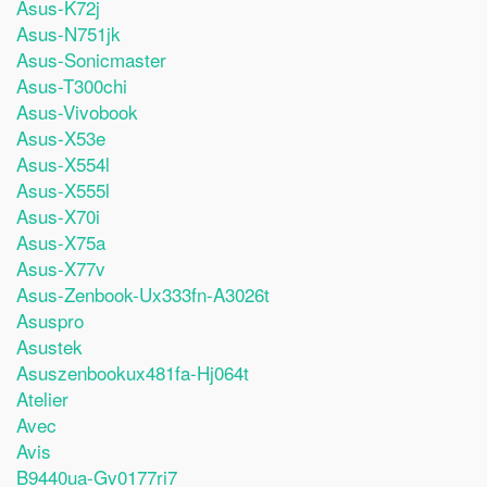
Asus-K72j
Asus-N751jk
Asus-Sonicmaster
Asus-T300chi
Asus-Vivobook
Asus-X53e
Asus-X554l
Asus-X555l
Asus-X70i
Asus-X75a
Asus-X77v
Asus-Zenbook-Ux333fn-A3026t
Asuspro
Asustek
Asuszenbookux481fa-Hj064t
Atelier
Avec
Avis
B9440ua-Gv0177ri7