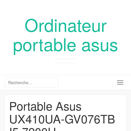
Ordinateur
portable asus
Togg
navig
Portable Asus
UX410UA-GV076TB