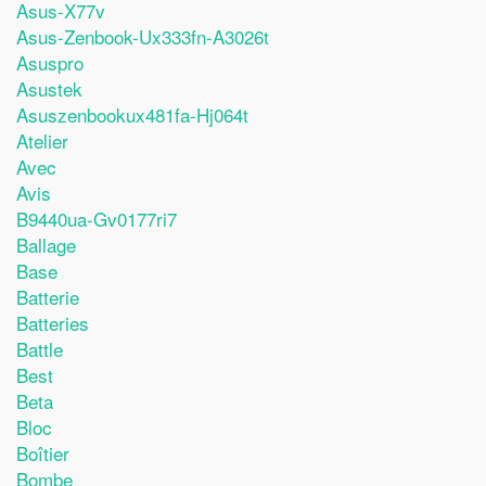
Asus-X77v
Asus-Zenbook-Ux333fn-A3026t
Asuspro
Asustek
Asuszenbookux481fa-Hj064t
Atelier
Avec
Avis
B9440ua-Gv0177ri7
Ballage
Base
Batterie
Batteries
Battle
Best
Beta
Bloc
Boîtier
Bombe