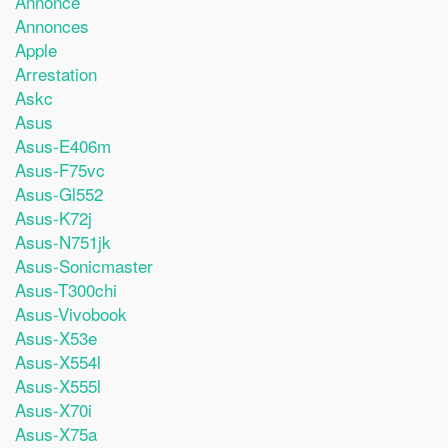
Annonce
Annonces
Apple
Arrestation
Askc
Asus
Asus-E406m
Asus-F75vc
Asus-Gl552
Asus-K72j
Asus-N751jk
Asus-Sonicmaster
Asus-T300chi
Asus-Vivobook
Asus-X53e
Asus-X554l
Asus-X555l
Asus-X70i
Asus-X75a