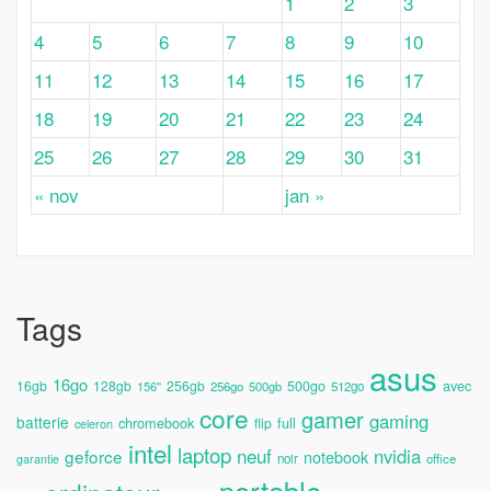
1
2
3
4
5
6
7
8
9
10
11
12
13
14
15
16
17
18
19
20
21
22
23
24
25
26
27
28
29
30
31
« nov
jan »
Tags
asus
16go
avec
16gb
128gb
256gb
500go
156''
256go
500gb
512go
core
gamer
gaming
batterie
chromebook
full
flip
celeron
intel
laptop
neuf
nvidia
geforce
notebook
noir
office
garantie
portable