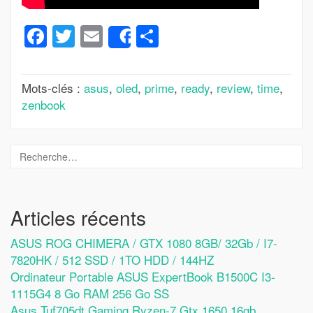
Facebook
Twitter
Email
Partager
Share
Mots-clés :
asus
,
oled
,
prime
,
ready
,
review
,
time
,
zenbook
Articles récents
ASUS ROG CHIMERA / GTX 1080 8GB/ 32Gb / I7-
7820HK / 512 SSD / 1TO HDD / 144HZ
Ordinateur Portable ASUS ExpertBook B1500C I3-
1115G4 8 Go RAM 256 Go SS
Asus Tuf705dt Gaming Ryzen-7 Gtx 1650 16gb