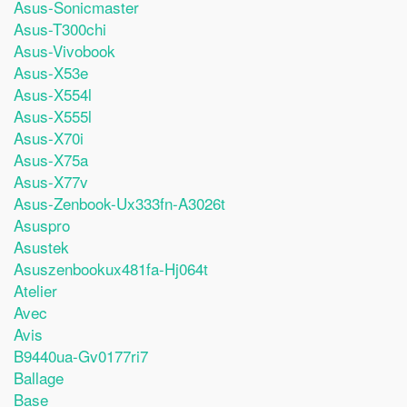
Asus-Sonicmaster
Asus-T300chi
Asus-Vivobook
Asus-X53e
Asus-X554l
Asus-X555l
Asus-X70i
Asus-X75a
Asus-X77v
Asus-Zenbook-Ux333fn-A3026t
Asuspro
Asustek
Asuszenbookux481fa-Hj064t
Atelier
Avec
Avis
B9440ua-Gv0177ri7
Ballage
Base