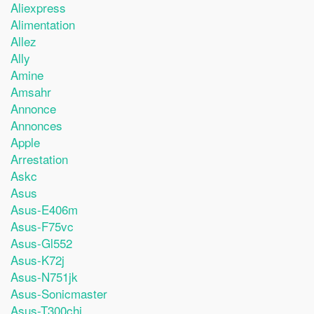
Aliexpress
Alimentation
Allez
Ally
Amine
Amsahr
Annonce
Annonces
Apple
Arrestation
Askc
Asus
Asus-E406m
Asus-F75vc
Asus-Gl552
Asus-K72j
Asus-N751jk
Asus-Sonicmaster
Asus-T300chi