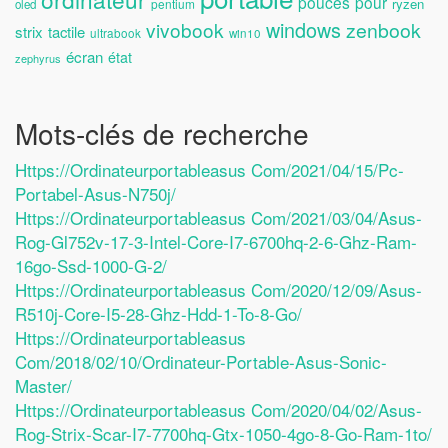
pouces
pour
ryzen
pentium
oled
windows
vivobook
zenbook
strix
tactile
ultrabook
win10
écran
état
zephyrus
Mots-clés de recherche
Https://ordinateurportableasus Com/2021/04/15/pc-
Portabel-Asus-N750j/
Https://ordinateurportableasus Com/2021/03/04/asus-
Rog-Gl752v-17-3-Intel-Core-I7-6700hq-2-6-Ghz-Ram-
16go-Ssd-1000-G-2/
Https://ordinateurportableasus Com/2020/12/09/asus-
R510j-Core-I5-28-Ghz-Hdd-1-To-8-Go/
Https://ordinateurportableasus
Com/2018/02/10/ordinateur-Portable-Asus-Sonic-
Master/
Https://ordinateurportableasus Com/2020/04/02/asus-
Rog-Strix-Scar-I7-7700hq-Gtx-1050-4go-8-Go-Ram-1to/