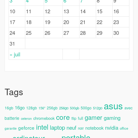
3
4
5
6
7
8
9
10
11
12
13
14
15
16
17
18
19
20
21
22
23
24
25
26
27
28
29
30
31
« juil
Tags
asus
16go
avec
16gb
128gb
256gb
500go
156''
256go
500gb
512go
core
gamer
gaming
batterie
chromebook
full
flip
celeron
intel
laptop
neuf
nvidia
geforce
notebook
noir
office
garantie
portable
ordinateur