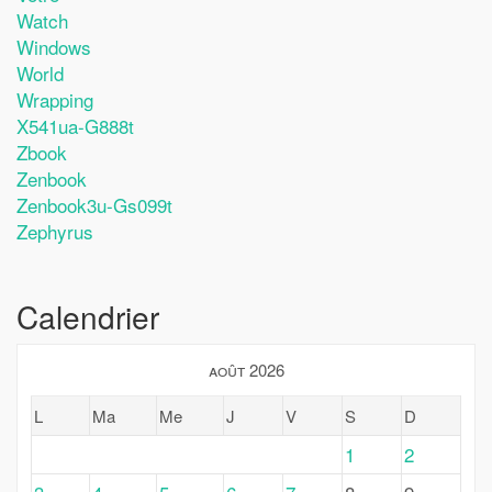
Watch
Windows
World
Wrapping
X541ua-G888t
Zbook
Zenbook
Zenbook3u-Gs099t
Zephyrus
Calendrier
août 2026
L
Ma
Me
J
V
S
D
1
2