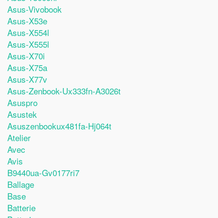
Asus-Vivobook
Asus-X53e
Asus-X554l
Asus-X555l
Asus-X70i
Asus-X75a
Asus-X77v
Asus-Zenbook-Ux333fn-A3026t
Asuspro
Asustek
Asuszenbookux481fa-Hj064t
Atelier
Avec
Avis
B9440ua-Gv0177ri7
Ballage
Base
Batterie