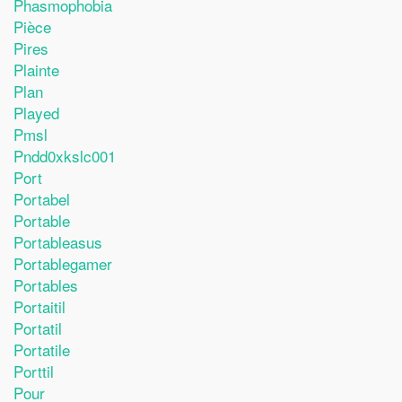
Phasmophobia
Pièce
Pires
Plainte
Plan
Played
Pmsl
Pndd0xkslc001
Port
Portabel
Portable
Portableasus
Portablegamer
Portables
Portaitil
Portatil
Portatile
Porttil
Pour