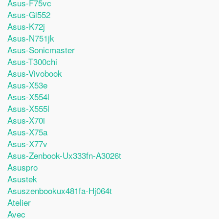
Asus-F75vc
Asus-Gl552
Asus-K72j
Asus-N751jk
Asus-Sonicmaster
Asus-T300chi
Asus-Vivobook
Asus-X53e
Asus-X554l
Asus-X555l
Asus-X70i
Asus-X75a
Asus-X77v
Asus-Zenbook-Ux333fn-A3026t
Asuspro
Asustek
Asuszenbookux481fa-Hj064t
Atelier
Avec