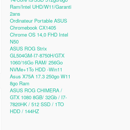
Ram/Intel UHD/W11/Garanti
2ans
Ordinateur Portable ASUS
Chromebook CX1405
Chrome OS 14,0 FHD Intel
N50
ASUS ROG Strix
GL504GM-I7-8750H/GTX
1060/16Go RAM/ 256Go
NVMe+1To HDD -Win11
Asus X75A 17.3 250go W11
8go Ram
ASUS ROG CHIMERA /
GTX 1080 8GB/ 32Gb / I7-
7820HK / 512 SSD / 1TO
HDD / 144HZ