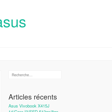
asus
Articles récents
Asus Vivobook X415J
14/Core I3/SSD 512go/8go