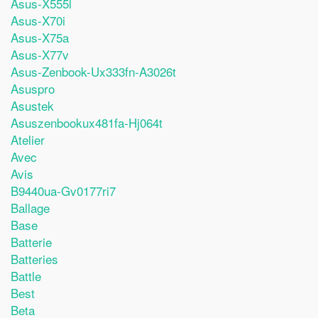
Asus-X555l
Asus-X70i
Asus-X75a
Asus-X77v
Asus-Zenbook-Ux333fn-A3026t
Asuspro
Asustek
Asuszenbookux481fa-Hj064t
Atelier
Avec
Avis
B9440ua-Gv0177ri7
Ballage
Base
Batterie
Batteries
Battle
Best
Beta