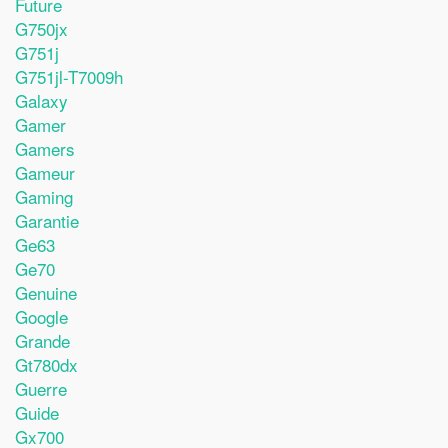
Future
G750jx
G751j
G751jl-T7009h
Galaxy
Gamer
Gamers
Gameur
Gaming
Garantie
Ge63
Ge70
Genuine
Google
Grande
Gt780dx
Guerre
Guide
Gx700