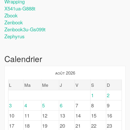
Wrapping
X541ua-G888t
Zbook
Zenbook
Zenbook3u-Gs099t
Zephyrus
Calendrier
août 2026
L
Ma
Me
J
V
S
D
1
2
3
4
5
6
7
8
9
10
11
12
13
14
15
16
17
18
19
20
21
22
23