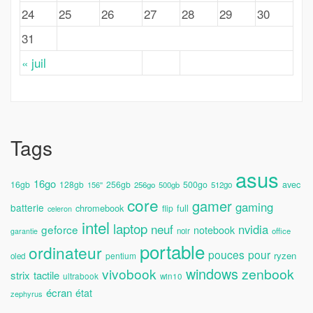
24
25
26
27
28
29
30
31
« juil
Tags
asus
16go
avec
16gb
128gb
256gb
500go
156''
256go
500gb
512go
core
gamer
gaming
batterie
chromebook
full
flip
celeron
intel
laptop
neuf
nvidia
geforce
notebook
noir
office
garantie
portable
ordinateur
pouces
pour
ryzen
pentium
oled
windows
vivobook
zenbook
strix
tactile
ultrabook
win10
écran
état
zephyrus