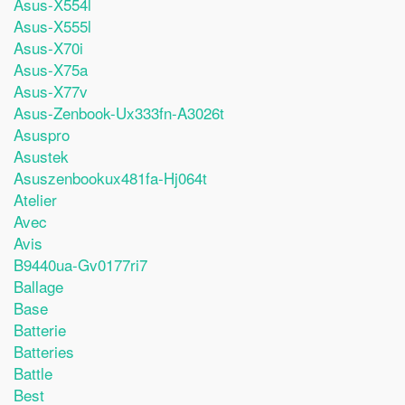
Asus-X554l
Asus-X555l
Asus-X70i
Asus-X75a
Asus-X77v
Asus-Zenbook-Ux333fn-A3026t
Asuspro
Asustek
Asuszenbookux481fa-Hj064t
Atelier
Avec
Avis
B9440ua-Gv0177ri7
Ballage
Base
Batterie
Batteries
Battle
Best