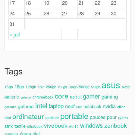
17
18
19
20
21
22
23
24
25
26
27
28
29
30
31
« juil
Tags
asus
16go
avec
16gb
128gb
256gb
500go
156''
256go
500gb
512go
core
gamer
gaming
batterie
chromebook
full
flip
celeron
intel
laptop
neuf
nvidia
geforce
notebook
noir
office
garantie
portable
ordinateur
pouces
pour
ryzen
pentium
oled
windows
vivobook
zenbook
strix
tactile
ultrabook
win10
écran
état
zephyrus