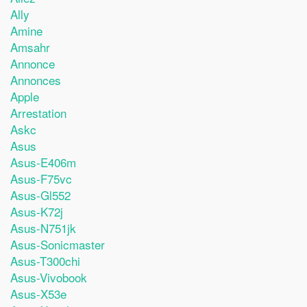
Ally
Amine
Amsahr
Annonce
Annonces
Apple
Arrestation
Askc
Asus
Asus-E406m
Asus-F75vc
Asus-Gl552
Asus-K72j
Asus-N751jk
Asus-Sonicmaster
Asus-T300chi
Asus-Vivobook
Asus-X53e