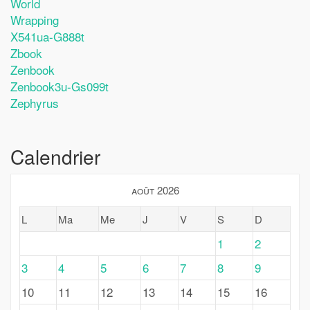
World
Wrapping
X541ua-G888t
Zbook
Zenbook
Zenbook3u-Gs099t
Zephyrus
Calendrier
août 2026
L
Ma
Me
J
V
S
D
1
2
3
4
5
6
7
8
9
10
11
12
13
14
15
16