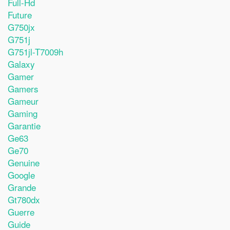
Full-Hd
Future
G750jx
G751j
G751jl-T7009h
Galaxy
Gamer
Gamers
Gameur
Gaming
Garantie
Ge63
Ge70
Genuine
Google
Grande
Gt780dx
Guerre
Guide