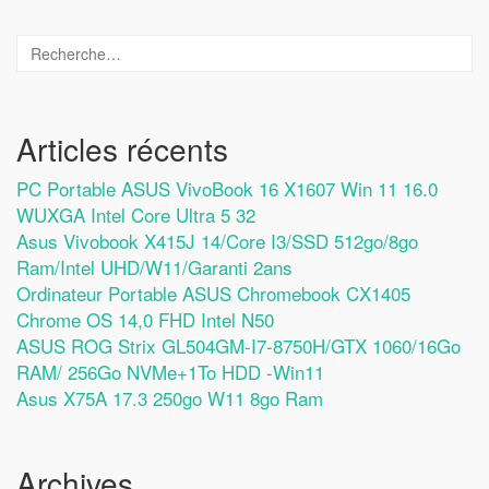
Articles récents
PC Portable ASUS VivoBook 16 X1607 Win 11 16.0
WUXGA Intel Core Ultra 5 32
Asus Vivobook X415J 14/Core I3/SSD 512go/8go
Ram/Intel UHD/W11/Garanti 2ans
Ordinateur Portable ASUS Chromebook CX1405
Chrome OS 14,0 FHD Intel N50
ASUS ROG Strix GL504GM-I7-8750H/GTX 1060/16Go
RAM/ 256Go NVMe+1To HDD -Win11
Asus X75A 17.3 250go W11 8go Ram
Archives