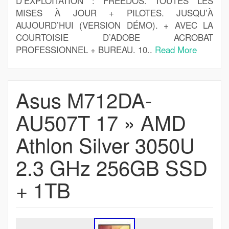
D’EXPLOITATION : FREEDOS. TOUTES LES
MISES À JOUR + PILOTES. JUSQU’À
AUJOURD’HUI (VERSION DÉMO). + AVEC LA
COURTOISIE D’ADOBE ACROBAT
PROFESSIONNEL + BUREAU. 10..
Read More
Asus M712DA-
AU507T 17 » AMD
Athlon Silver 3050U
2.3 GHz 256GB SSD
+ 1TB