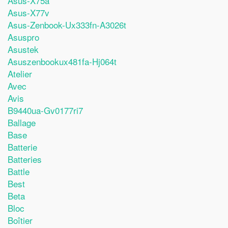
Asus-X75a
Asus-X77v
Asus-Zenbook-Ux333fn-A3026t
Asuspro
Asustek
Asuszenbookux481fa-Hj064t
Atelier
Avec
Avis
B9440ua-Gv0177ri7
Ballage
Base
Batterie
Batteries
Battle
Best
Beta
Bloc
Boîtier