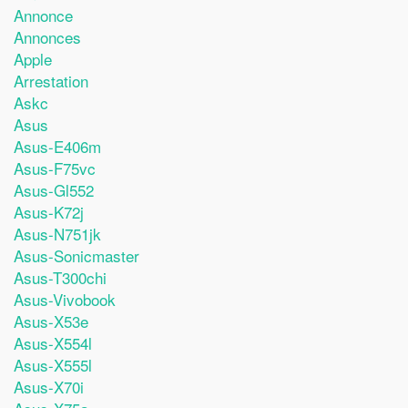
Annonce
Annonces
Apple
Arrestation
Askc
Asus
Asus-E406m
Asus-F75vc
Asus-Gl552
Asus-K72j
Asus-N751jk
Asus-Sonicmaster
Asus-T300chi
Asus-Vivobook
Asus-X53e
Asus-X554l
Asus-X555l
Asus-X70i