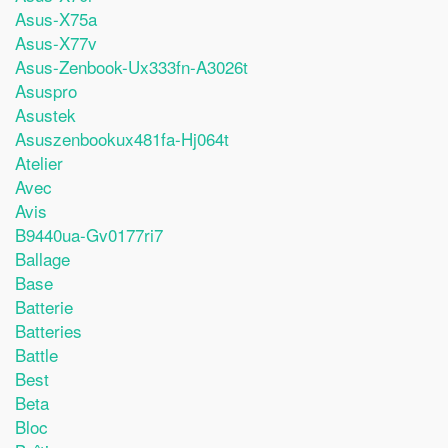
Asus-X75a
Asus-X77v
Asus-Zenbook-Ux333fn-A3026t
Asuspro
Asustek
Asuszenbookux481fa-Hj064t
Atelier
Avec
Avis
B9440ua-Gv0177ri7
Ballage
Base
Batterie
Batteries
Battle
Best
Beta
Bloc