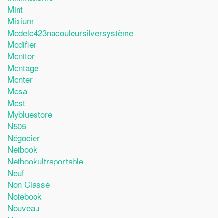
Mint
Mixium
Modelc423nacouleursilversystème
Modifier
Monitor
Montage
Monter
Mosa
Most
Mybluestore
N505
Négocier
Netbook
Netbookultraportable
Neuf
Non Classé
Notebook
Nouveau