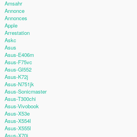
Amsahr
Annonce
Annonces
Apple
Arrestation
Askc
Asus
Asus-E406m
Asus-F75vc
Asus-Gl552
Asus-K72j
Asus-N751jk
Asus-Sonicmaster
Asus-T300chi
Asus-Vivobook
Asus-X53e
Asus-X554l
Asus-X555l
Asus-X70i