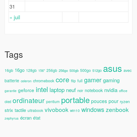
31
« juil
Tags
asus
16go
avec
16gb
128gb
256gb
500go
156''
256go
500gb
512go
core
gamer
gaming
batterie
chromebook
full
flip
celeron
intel
laptop
neuf
nvidia
geforce
notebook
noir
office
garantie
portable
ordinateur
pouces
pour
ryzen
pentium
oled
windows
vivobook
zenbook
strix
tactile
ultrabook
win10
écran
état
zephyrus