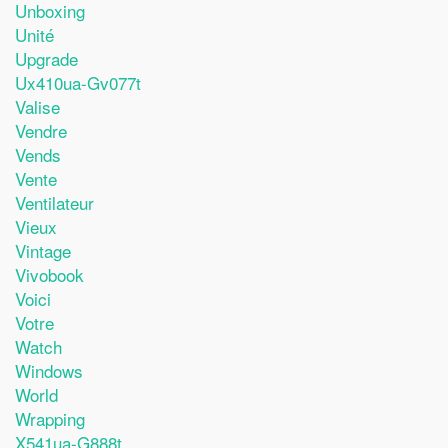
Unboxing
Unité
Upgrade
Ux410ua-Gv077t
Valise
Vendre
Vends
Vente
Ventilateur
Vieux
Vintage
Vivobook
Voici
Votre
Watch
Windows
World
Wrapping
X541ua-G888t