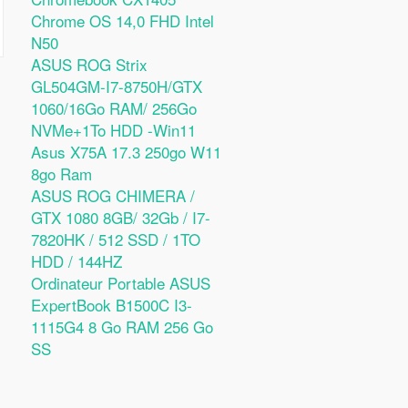
Chrome OS 14,0 FHD Intel
N50
ASUS ROG Strix
GL504GM-I7-8750H/GTX
1060/16Go RAM/ 256Go
NVMe+1To HDD -Win11
Asus X75A 17.3 250go W11
8go Ram
ASUS ROG CHIMERA /
GTX 1080 8GB/ 32Gb / I7-
7820HK / 512 SSD / 1TO
HDD / 144HZ
Ordinateur Portable ASUS
ExpertBook B1500C I3-
1115G4 8 Go RAM 256 Go
SS