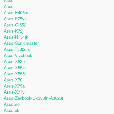
Askc
Asus
Asus-E406m
Asus-F75vc
Asus-Gl552
Asus-K72j
Asus-N751jk
Asus-Sonicmaster
Asus-T300chi
Asus-Vivobook
Asus-X53e
Asus-X554l
Asus-X555l
Asus-X70i
Asus-X75a
Asus-X77v
Asus-Zenbook-Ux333fn-A3026t
Asuspro
Asustek