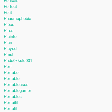
Pensais
Perfect
Petit
Phasmophobia
Pièce
Pires
Plainte
Plan
Played
Pmsl
Pndd0xkslc001
Port
Portabel
Portable
Portableasus
Portablegamer
Portables
Portaitil
Portatil