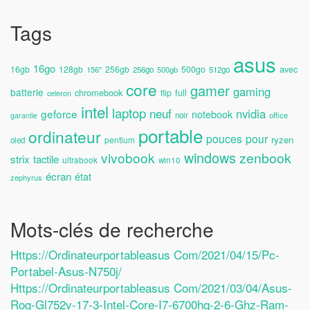
Tags
asus
16go
avec
16gb
128gb
256gb
500go
156''
256go
500gb
512go
core
gamer
gaming
batterie
chromebook
full
flip
celeron
intel
laptop
neuf
nvidia
geforce
notebook
noir
office
garantie
portable
ordinateur
pouces
pour
ryzen
pentium
oled
windows
vivobook
zenbook
strix
tactile
ultrabook
win10
écran
état
zephyrus
Mots-clés de recherche
Https://ordinateurportableasus Com/2021/04/15/pc-
Portabel-Asus-N750j/
Https://ordinateurportableasus Com/2021/03/04/asus-
Rog-Gl752v-17-3-Intel-Core-I7-6700hq-2-6-Ghz-Ram-