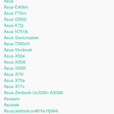
Asus
Asus-E406m
Asus-F75vc
Asus-Gl552
Asus-K72j
Asus-N751jk
Asus-Sonicmaster
Asus-T300chi
Asus-Vivobook
Asus-X53e
Asus-X554l
Asus-X555l
Asus-X70i
Asus-X75a
Asus-X77v
Asus-Zenbook-Ux333fn-A3026t
Asuspro
Asustek
Asuszenbookux481fa-Hj064t