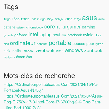
Tags
asus
16go
avec
16gb
128gb
256gb
500go
156''
256go
500gb
512go
core
gamer
gaming
batterie
chromebook
full
flip
celeron
intel
laptop
neuf
nvidia
geforce
notebook
noir
office
garantie
portable
ordinateur
pouces
pour
ryzen
pentium
oled
windows
vivobook
zenbook
strix
tactile
ultrabook
win10
écran
état
zephyrus
Mots-clés de recherche
Https://ordinateurportableasus Com/2021/04/15/pc-
Portabel-Asus-N750j/
Https://ordinateurportableasus Com/2021/03/04/asus-
Rog-Gl752v-17-3-Intel-Core-I7-6700hq-2-6-Ghz-Ram-
16go-Ssd-1000-G-2/