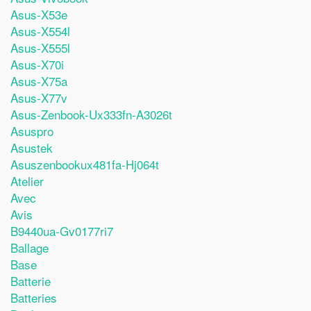
Asus-X53e
Asus-X554l
Asus-X555l
Asus-X70i
Asus-X75a
Asus-X77v
Asus-Zenbook-Ux333fn-A3026t
Asuspro
Asustek
Asuszenbookux481fa-Hj064t
Atelier
Avec
Avis
B9440ua-Gv0177ri7
Ballage
Base
Batterie
Batteries