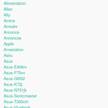
Alimentation
Allez
Ally
Amine
Amsahr
Annonce
Annonces
Apple
Arrestation
Askc
Asus
Asus-E406m
Asus-F75vc
Asus-Gl552
Asus-K72j
Asus-N751jk
Asus-Sonicmaster
Asus-T300chi
Asus-Vivobook