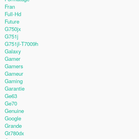
Fran
Full-Hd
Future
G750jx
G751j
G751jl-T7009h
Galaxy
Gamer
Gamers
Gameur
Gaming
Garantie
Ge63
Ge70
Genuine
Google
Grande
Gt780dx