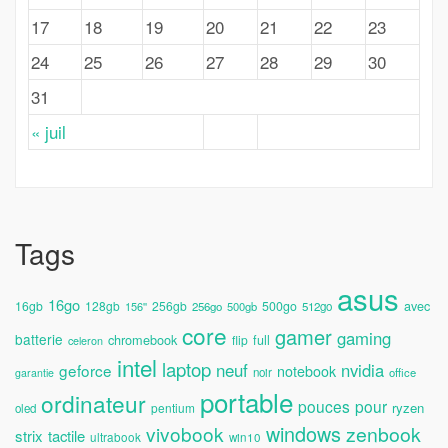
17
18
19
20
21
22
23
24
25
26
27
28
29
30
31
« juil
Tags
asus
16go
avec
16gb
128gb
256gb
500go
156''
256go
500gb
512go
core
gamer
gaming
batterie
chromebook
full
flip
celeron
intel
laptop
neuf
nvidia
geforce
notebook
noir
office
garantie
portable
ordinateur
pouces
pour
ryzen
pentium
oled
windows
vivobook
zenbook
strix
tactile
ultrabook
win10