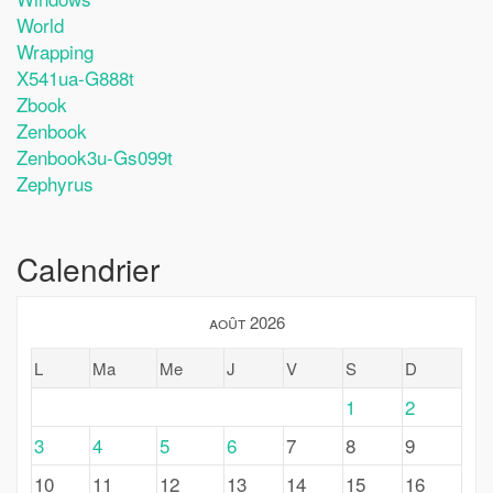
World
Wrapping
X541ua-G888t
Zbook
Zenbook
Zenbook3u-Gs099t
Zephyrus
Calendrier
août 2026
L
Ma
Me
J
V
S
D
1
2
3
4
5
6
7
8
9
10
11
12
13
14
15
16