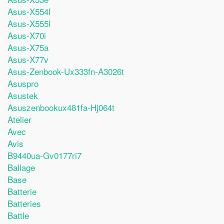
Asus-X554l
Asus-X555l
Asus-X70i
Asus-X75a
Asus-X77v
Asus-Zenbook-Ux333fn-A3026t
Asuspro
Asustek
Asuszenbookux481fa-Hj064t
Atelier
Avec
Avis
B9440ua-Gv0177ri7
Ballage
Base
Batterie
Batteries
Battle