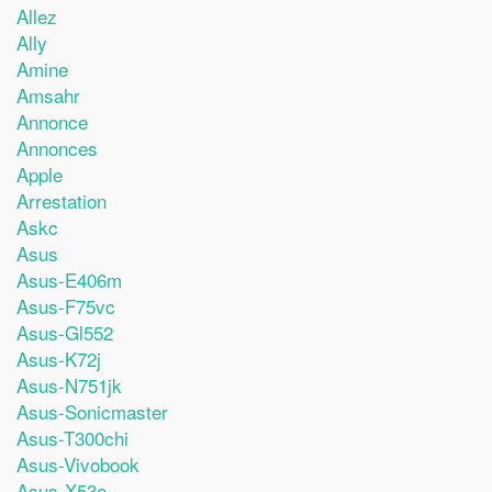
Allez
Ally
Amine
Amsahr
Annonce
Annonces
Apple
Arrestation
Askc
Asus
Asus-E406m
Asus-F75vc
Asus-Gl552
Asus-K72j
Asus-N751jk
Asus-Sonicmaster
Asus-T300chi
Asus-Vivobook
Asus-X53e