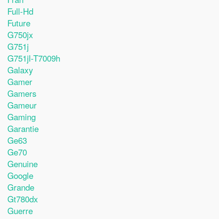
Full-Hd
Future
G750jx
G751j
G751jl-T7009h
Galaxy
Gamer
Gamers
Gameur
Gaming
Garantie
Ge63
Ge70
Genuine
Google
Grande
Gt780dx
Guerre