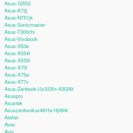
Asus-Gl552
Asus-K72j
Asus-N751jk
Asus-Sonicmaster
Asus-T300chi
Asus-Vivobook
Asus-X53e
Asus-X554l
Asus-X555l
Asus-X70i
Asus-X75a
Asus-X77v
Asus-Zenbook-Ux333fn-A3026t
Asuspro
Asustek
Asuszenbookux481fa-Hj064t
Atelier
Avec
Avis