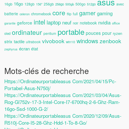
asus
16go
avec
16gb
128gb
256gb
500go
156''
256go
500gb
512go
core
gamer
gaming
batterie
chromebook
full
flip
celeron
intel
laptop
neuf
nvidia
geforce
notebook
noir
office
garantie
portable
ordinateur
pouces
pour
ryzen
pentium
oled
windows
vivobook
zenbook
strix
tactile
ultrabook
win10
écran
état
zephyrus
Mots-clés de recherche
Https://ordinateurportableasus Com/2021/04/15/pc-
Portabel-Asus-N750j/
Https://ordinateurportableasus Com/2021/03/04/asus-
Rog-Gl752v-17-3-Intel-Core-I7-6700hq-2-6-Ghz-Ram-
16go-Ssd-1000-G-2/
Https://ordinateurportableasus Com/2020/12/09/asus-
R510j-Core-I5-28-Ghz-Hdd-1-To-8-Go/