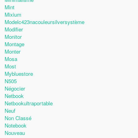
Mint
Mixium
Modelc423nacouleursilversystème
Modifier
Monitor
Montage
Monter
Mosa
Most
Mybluestore
N505
Négocier
Netbook
Netbookultraportable
Neuf
Non Classé
Notebook
Nouveau