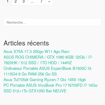
1
2
3
…
7
»
Articles récents
Asus X75A 17.3 250go W11 8go Ram
ASUS ROG CHIMERA / GTX 1080 8GB/ 32Gb / I7-
7820HK / 512 SSD / 1TO HDD / 144HZ
Ordinateur Portable ASUS ExpertBook B1500C I3-
1115G4 8 Go RAM 256 Go SS
Asus Tuf705dt Gaming Ryzen-7 Gtx 1650 16gb
PC Portable ASUS VivoBook Pro 17 N705FD I7 16Go
SSD 512+1To GTX1050 Bat NEUVE