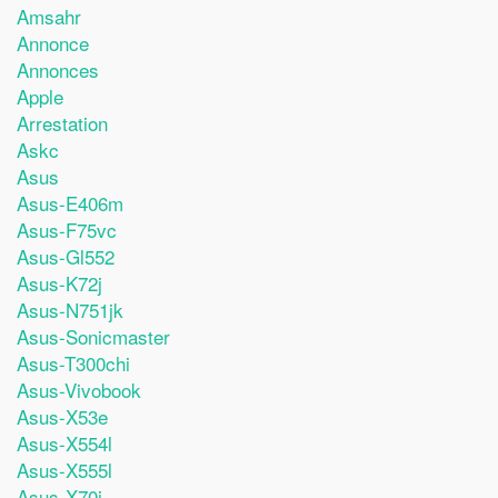
Amsahr
Annonce
Annonces
Apple
Arrestation
Askc
Asus
Asus-E406m
Asus-F75vc
Asus-Gl552
Asus-K72j
Asus-N751jk
Asus-Sonicmaster
Asus-T300chi
Asus-Vivobook
Asus-X53e
Asus-X554l
Asus-X555l
Asus-X70i