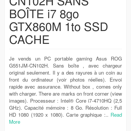
CN102H SANS
BOÎTE i7 8go
GTX860M 1to SSD
CACHE
Je vends un PC portable gaming Asus ROG
G551JM-CN102H. Sans boîte , avec chargeur
original seulement. Il y a des rayures à un coin au
front du ordinateur (voir photos réelles). Envoi
rapide avec assurance. Without box , comes only
with charger. There are marks on front corner (view
images). Processeur : Intel® Core i7-4710HQ (2,5
GHz). Capacité mémoire : 8 Go. Résolution : Full
HD 1080 (1920 x 1080). Carte graphique :..
Read
More