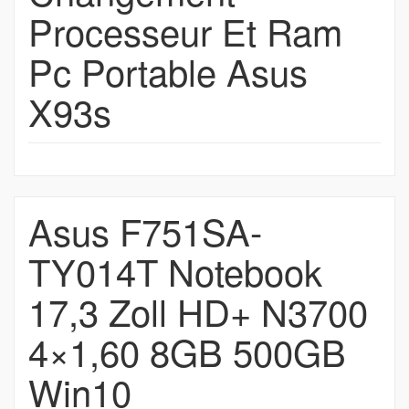
Processeur Et Ram
Pc Portable Asus
X93s
Asus F751SA-
TY014T Notebook
17,3 Zoll HD+ N3700
4×1,60 8GB 500GB
Win10