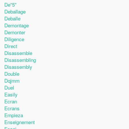
De''5''
Deballage
Deballe
Demontage
Demonter
Diligence
Direct
Disassemble
Disassembling
Disassembly
Double
Dqjmm
Duel
Easily
Ecran
Ecrans
Empieza
Enseignement
Essai