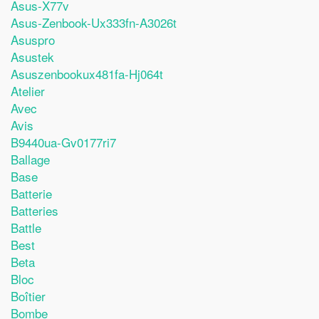
Asus-X77v
Asus-Zenbook-Ux333fn-A3026t
Asuspro
Asustek
Asuszenbookux481fa-Hj064t
Atelier
Avec
Avis
B9440ua-Gv0177ri7
Ballage
Base
Batterie
Batteries
Battle
Best
Beta
Bloc
Boîtier
Bombe