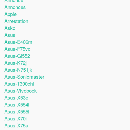
Annonces
Apple
Arrestation
Askc
Asus
Asus-E406m
Asus-F75vc
Asus-Gl552
Asus-K72j
Asus-N751jk
Asus-Sonicmaster
Asus-T300chi
Asus-Vivobook
Asus-X53e
Asus-X554l
Asus-X555l
Asus-X70i
Asus-X75a