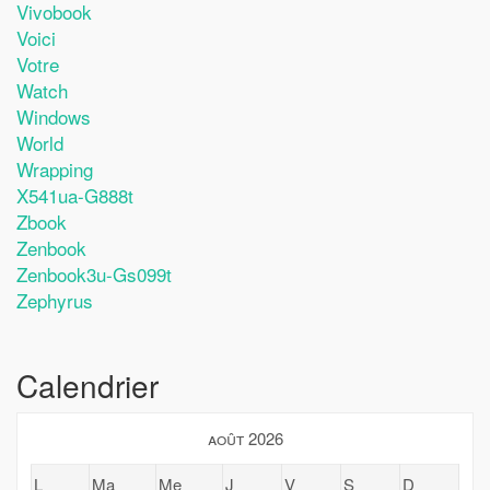
Vivobook
Voici
Votre
Watch
Windows
World
Wrapping
X541ua-G888t
Zbook
Zenbook
Zenbook3u-Gs099t
Zephyrus
Calendrier
août 2026
L
Ma
Me
J
V
S
D