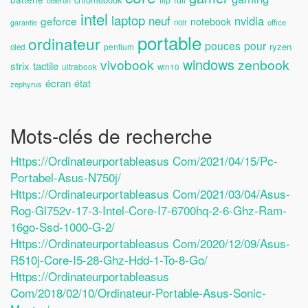
celeron
intel
laptop
neuf
nvidia
geforce
notebook
noir
office
garantie
portable
ordinateur
pouces
pour
ryzen
pentium
oled
windows
vivobook
zenbook
strix
tactile
ultrabook
win10
écran
état
zephyrus
Mots-clés de recherche
Https://ordinateurportableasus Com/2021/04/15/pc-
Portabel-Asus-N750j/
Https://ordinateurportableasus Com/2021/03/04/asus-
Rog-Gl752v-17-3-Intel-Core-I7-6700hq-2-6-Ghz-Ram-
16go-Ssd-1000-G-2/
Https://ordinateurportableasus Com/2020/12/09/asus-
R510j-Core-I5-28-Ghz-Hdd-1-To-8-Go/
Https://ordinateurportableasus
Com/2018/02/10/ordinateur-Portable-Asus-Sonic-