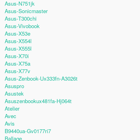
Asus-N751jk
Asus-Sonicmaster
Asus-T300chi
Asus-Vivobook
Asus-X53e
Asus-X554l
Asus-X555l
Asus-X70i
Asus-X75a
Asus-X77v
Asus-Zenbook-Ux333fn-A3026t
Asuspro
Asustek
Asuszenbookux481fa-Hj064t
Atelier
Avec
Avis
B9440ua-Gv0177ri7
Ballage