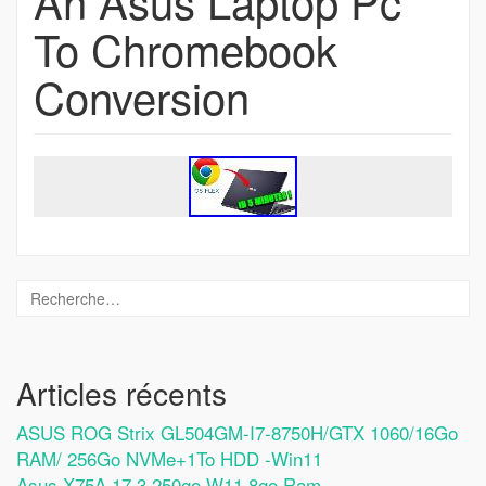
An Asus Laptop Pc
To Chromebook
Conversion
Articles récents
ASUS ROG Strix GL504GM-I7-8750H/GTX 1060/16Go
RAM/ 256Go NVMe+1To HDD -Win11
Asus X75A 17.3 250go W11 8go Ram