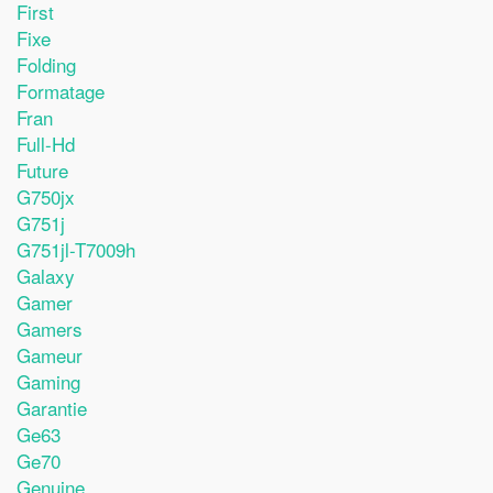
First
Fixe
Folding
Formatage
Fran
Full-Hd
Future
G750jx
G751j
G751jl-T7009h
Galaxy
Gamer
Gamers
Gameur
Gaming
Garantie
Ge63
Ge70
Genuine