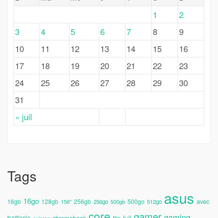
1
2
3
4
5
6
7
8
9
10
11
12
13
14
15
16
17
18
19
20
21
22
23
24
25
26
27
28
29
30
31
« juil
Tags
asus
16go
avec
16gb
128gb
256gb
500go
156''
256go
500gb
512go
core
gamer
gaming
batterie
chromebook
full
flip