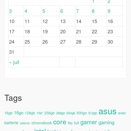
1
2
3
4
5
6
7
8
9
10
11
12
13
14
15
16
17
18
19
20
21
22
23
24
25
26
27
28
29
30
31
« juil
Tags
asus
16go
avec
16gb
128gb
256gb
500go
156''
256go
500gb
512go
core
gamer
gaming
batterie
chromebook
full
flip
celeron
intel