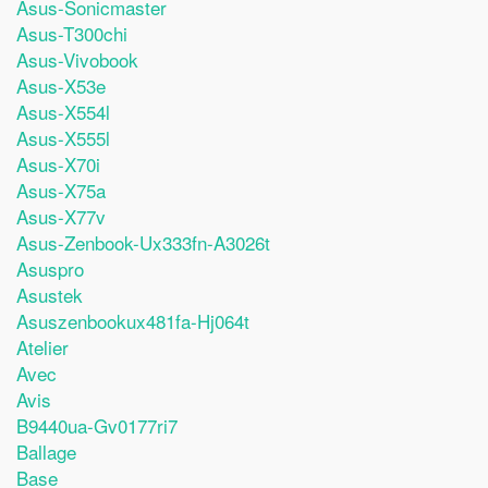
Asus-Sonicmaster
Asus-T300chi
Asus-Vivobook
Asus-X53e
Asus-X554l
Asus-X555l
Asus-X70i
Asus-X75a
Asus-X77v
Asus-Zenbook-Ux333fn-A3026t
Asuspro
Asustek
Asuszenbookux481fa-Hj064t
Atelier
Avec
Avis
B9440ua-Gv0177ri7
Ballage
Base