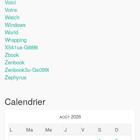
Voici
Votre
Watch
Windows
World
Wrapping
X541ua-G888t
Zbook
Zenbook
Zenbook3u-Gs099t
Zephyrus
Calendrier
août 2026
L
Ma
Me
J
V
S
D