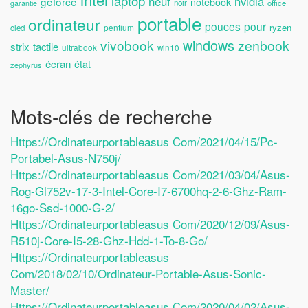
laptop
neuf
nvidia
geforce
notebook
noir
office
garantie
portable
ordinateur
pouces
pour
ryzen
pentium
oled
windows
vivobook
zenbook
strix
tactile
ultrabook
win10
écran
état
zephyrus
Mots-clés de recherche
Https://ordinateurportableasus Com/2021/04/15/pc-
Portabel-Asus-N750j/
Https://ordinateurportableasus Com/2021/03/04/asus-
Rog-Gl752v-17-3-Intel-Core-I7-6700hq-2-6-Ghz-Ram-
16go-Ssd-1000-G-2/
Https://ordinateurportableasus Com/2020/12/09/asus-
R510j-Core-I5-28-Ghz-Hdd-1-To-8-Go/
Https://ordinateurportableasus
Com/2018/02/10/ordinateur-Portable-Asus-Sonic-
Master/
Https://ordinateurportableasus Com/2020/04/02/asus-