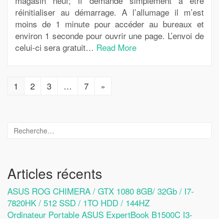
magasin neuf; Il demande simplement a être
réinitialiser au démarrage. A l’allumage il m’est
moins de 1 minute pour accéder au bureaux et
environ 1 seconde pour ouvrir une page. L’envoi de
celui-ci sera gratuit…
Read More
1
2
3
…
7
»
Articles récents
ASUS ROG CHIMERA / GTX 1080 8GB/ 32Gb / I7-
7820HK / 512 SSD / 1TO HDD / 144HZ
Ordinateur Portable ASUS ExpertBook B1500C I3-