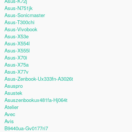
Asus-K72j
Asus-N751jk
Asus-Sonicmaster
Asus-T300chi
Asus-Vivobook
Asus-X53e
Asus-X554l
Asus-X555l
Asus-X70i
Asus-X75a
Asus-X77v
Asus-Zenbook-Ux333fn-A3026t
Asuspro
Asustek
Asuszenbookux481fa-Hj064t
Atelier
Avec
Avis
B9440ua-Gv0177ri7