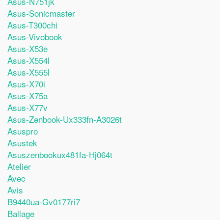
Asus-N751jk
Asus-Sonicmaster
Asus-T300chi
Asus-Vivobook
Asus-X53e
Asus-X554l
Asus-X555l
Asus-X70i
Asus-X75a
Asus-X77v
Asus-Zenbook-Ux333fn-A3026t
Asuspro
Asustek
Asuszenbookux481fa-Hj064t
Atelier
Avec
Avis
B9440ua-Gv0177ri7
Ballage