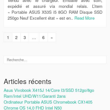
Vendu avec le chargeur. Emballé avec soin,
expédié et assuré via mondial relais. L’item
« Portable ASUS X53S i5 8GO RAM Disque SSD
250go Neuf Excellent état » est en..
Read More
1
2
3
…
6
»
Articles récents
Asus Vivobook X415J 14/Core I3/SSD 512go/8go
Ram/Intel UHD/W11/Garanti 2ans
Ordinateur Portable ASUS Chromebook CX1405
Chrome OS 14,0 FHD Intel N50