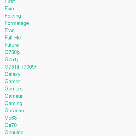
First
Fixe
Folding
Formatage
Fran
Full-Hd
Future
G750jx
G751j
G751jl-T7009h
Galaxy
Gamer
Gamers
Gameur
Gaming
Garantie
Ge63
Ge70
Genuine