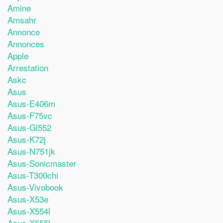
Amine
Amsahr
Annonce
Annonces
Apple
Arrestation
Askc
Asus
Asus-E406m
Asus-F75vc
Asus-Gl552
Asus-K72j
Asus-N751jk
Asus-Sonicmaster
Asus-T300chi
Asus-Vivobook
Asus-X53e
Asus-X554l
Asus-X555l