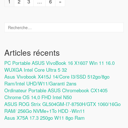
1
2
3
…
6
»
Articles récents
PC Portable ASUS VivoBook 16 X1607 Win 11 16.0
WUXGA Intel Core Ultra 5 32
Asus Vivobook X415J 14/Core I3/SSD 512go/8go
Ram/Intel UHD/W11/Garanti 2ans
Ordinateur Portable ASUS Chromebook CX1405
Chrome OS 14,0 FHD Intel N50
ASUS ROG Strix GL504GM-I7-8750H/GTX 1060/16Go
RAM/ 256Go NVMe+1To HDD -Win11
Asus X75A 17.3 250go W11 8go Ram