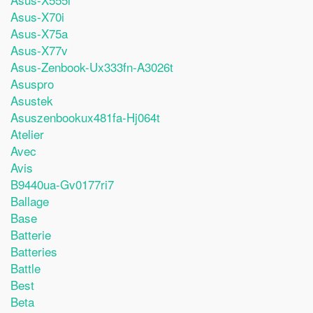
Asus-X70i
Asus-X75a
Asus-X77v
Asus-Zenbook-Ux333fn-A3026t
Asuspro
Asustek
Asuszenbookux481fa-Hj064t
Atelier
Avec
Avis
B9440ua-Gv0177ri7
Ballage
Base
Batterie
Batteries
Battle
Best
Beta