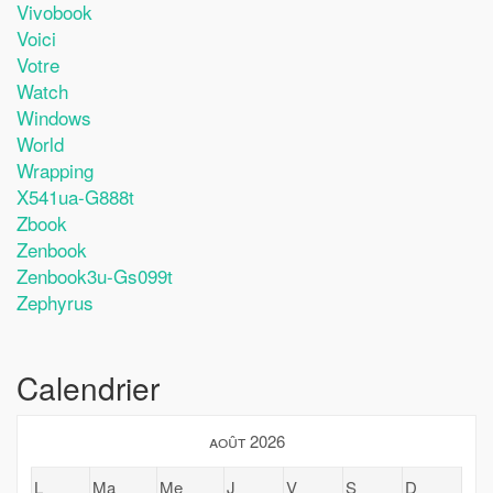
Vivobook
Voici
Votre
Watch
Windows
World
Wrapping
X541ua-G888t
Zbook
Zenbook
Zenbook3u-Gs099t
Zephyrus
Calendrier
août 2026
L
Ma
Me
J
V
S
D