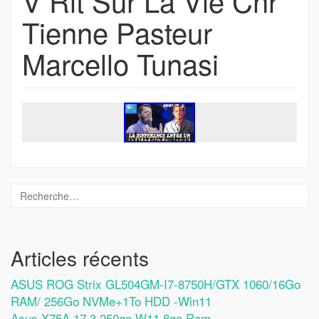
V Rit Sur La Vie Chr
Tienne Pasteur
Marcello Tunasi
Articles récents
ASUS ROG Strix GL504GM-I7-8750H/GTX 1060/16Go
RAM/ 256Go NVMe+1To HDD -Win11
Asus X75A 17.3 250go W11 8go Ram