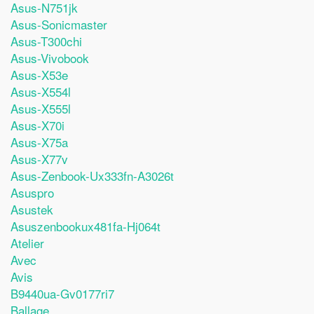
Asus-N751jk
Asus-Sonicmaster
Asus-T300chi
Asus-Vivobook
Asus-X53e
Asus-X554l
Asus-X555l
Asus-X70i
Asus-X75a
Asus-X77v
Asus-Zenbook-Ux333fn-A3026t
Asuspro
Asustek
Asuszenbookux481fa-Hj064t
Atelier
Avec
Avis
B9440ua-Gv0177ri7
Ballage