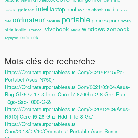
celeron
intel
laptop
neuf
nvidia
geforce
notebook
noir
office
garantie
portable
ordinateur
pouces
pour
ryzen
pentium
oled
windows
vivobook
zenbook
strix
tactile
ultrabook
win10
écran
état
zephyrus
Mots-clés de recherche
Https://ordinateurportableasus Com/2021/04/15/pc-
Portabel-Asus-N750j/
Https://ordinateurportableasus Com/2021/03/04/asus-
Rog-Gl752v-17-3-Intel-Core-I7-6700hq-2-6-Ghz-Ram-
16go-Ssd-1000-G-2/
Https://ordinateurportableasus Com/2020/12/09/asus-
R510j-Core-I5-28-Ghz-Hdd-1-To-8-Go/
Https://ordinateurportableasus
Com/2018/02/10/ordinateur-Portable-Asus-Sonic-