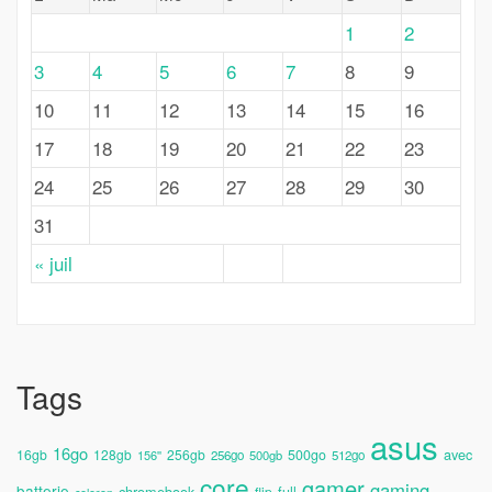
1
2
3
4
5
6
7
8
9
10
11
12
13
14
15
16
17
18
19
20
21
22
23
24
25
26
27
28
29
30
31
« juil
Tags
asus
16go
avec
16gb
128gb
256gb
500go
156''
256go
500gb
512go
core
gamer
gaming
batterie
chromebook
full
flip