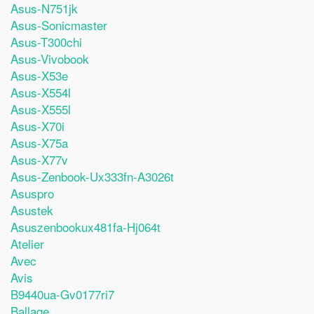
Asus-N751jk
Asus-Sonicmaster
Asus-T300chi
Asus-Vivobook
Asus-X53e
Asus-X554l
Asus-X555l
Asus-X70i
Asus-X75a
Asus-X77v
Asus-Zenbook-Ux333fn-A3026t
Asuspro
Asustek
Asuszenbookux481fa-Hj064t
Atelier
Avec
Avis
B9440ua-Gv0177ri7
Ballage