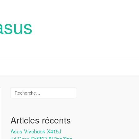
asus
Articles récents
Asus Vivobook X415J
14/Core I3/SSD 512go/8go