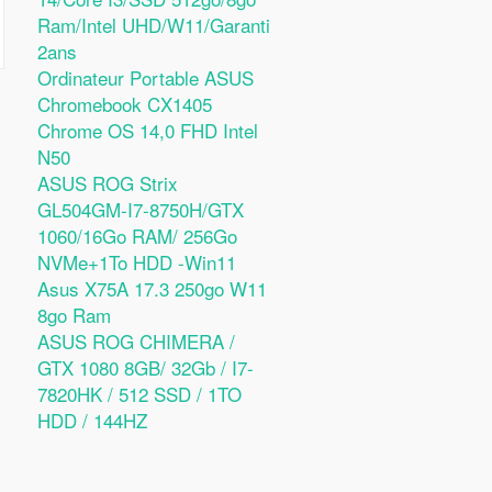
Ram/Intel UHD/W11/Garanti
2ans
Ordinateur Portable ASUS
Chromebook CX1405
Chrome OS 14,0 FHD Intel
N50
ASUS ROG Strix
GL504GM-I7-8750H/GTX
1060/16Go RAM/ 256Go
NVMe+1To HDD -Win11
Asus X75A 17.3 250go W11
8go Ram
ASUS ROG CHIMERA /
GTX 1080 8GB/ 32Gb / I7-
7820HK / 512 SSD / 1TO
HDD / 144HZ