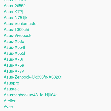
Asus-Gl552
Asus-K72j
Asus-N751jk
Asus-Sonicmaster
Asus-T300chi
Asus-Vivobook
Asus-X53e
Asus-X554l
Asus-X555l
Asus-X70i
Asus-X75a
Asus-X77v
Asus-Zenbook-Ux333fn-A3026t
Asuspro
Asustek
Asuszenbookux481fa-Hj064t
Atelier
Avec