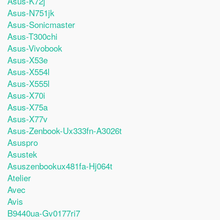
Asus-K72j
Asus-N751jk
Asus-Sonicmaster
Asus-T300chi
Asus-Vivobook
Asus-X53e
Asus-X554l
Asus-X555l
Asus-X70i
Asus-X75a
Asus-X77v
Asus-Zenbook-Ux333fn-A3026t
Asuspro
Asustek
Asuszenbookux481fa-Hj064t
Atelier
Avec
Avis
B9440ua-Gv0177ri7