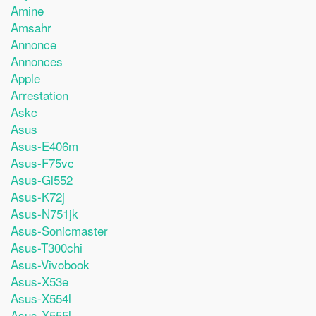
Amine
Amsahr
Annonce
Annonces
Apple
Arrestation
Askc
Asus
Asus-E406m
Asus-F75vc
Asus-Gl552
Asus-K72j
Asus-N751jk
Asus-Sonicmaster
Asus-T300chi
Asus-Vivobook
Asus-X53e
Asus-X554l
Asus-X555l