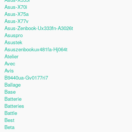
Asus-X70i
Asus-X75a
Asus-X77v
Asus-Zenbook-Ux333fn-A3026t
Asuspro
Asustek
Asuszenbookux481fa-Hj064t
Atelier
Avec
Avis
B9440ua-Gv0177ri7
Ballage
Base
Batterie
Batteries
Battle
Best
Beta