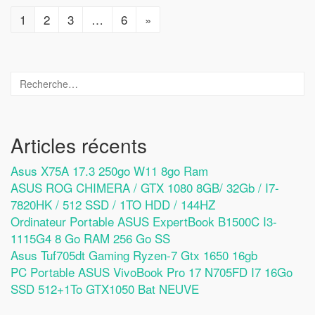
1
2
3
…
6
»
Articles récents
Asus X75A 17.3 250go W11 8go Ram
ASUS ROG CHIMERA / GTX 1080 8GB/ 32Gb / I7-
7820HK / 512 SSD / 1TO HDD / 144HZ
Ordinateur Portable ASUS ExpertBook B1500C I3-
1115G4 8 Go RAM 256 Go SS
Asus Tuf705dt Gaming Ryzen-7 Gtx 1650 16gb
PC Portable ASUS VivoBook Pro 17 N705FD I7 16Go
SSD 512+1To GTX1050 Bat NEUVE