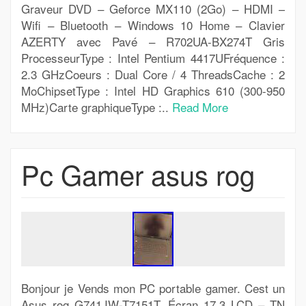
Graveur DVD – Geforce MX110 (2Go) – HDMI –
Wifi – Bluetooth – Windows 10 Home – Clavier
AZERTY avec Pavé – R702UA-BX274T Gris
ProcesseurType : Intel Pentium 4417UFréquence :
2.3 GHzCoeurs : Dual Core / 4 ThreadsCache : 2
MoChipsetType : Intel HD Graphics 610 (300-950
MHz)Carte graphiqueType :..
Read More
Pc Gamer asus rog
Bonjour je Vends mon PC portable gamer. Cest un
Asus rog G741JW-T7151T. Écran 17.3 LCD – TN