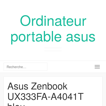
Ordinateur
portable asus
Togg
navig
Asus Zenbook
UX333FA-A4041T