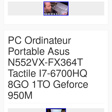
PC Ordinateur
Portable Asus
N552VX-FX364T
Tactile I7-6700HQ
8GO 1TO Geforce
950M