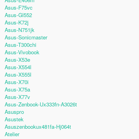
Asus-F75vc
Asus-Gl552
Asus-K72j
Asus-N751jk
Asus-Sonicmaster
Asus-T300chi
Asus-Vivobook
Asus-X53e
Asus-X554l
Asus-X555l
Asus-X70i
Asus-X75a
Asus-X77v
Asus-Zenbook-Ux333fn-A3026t
Asuspro
Asustek
Asuszenbookux481fa-Hj064t
Atelier