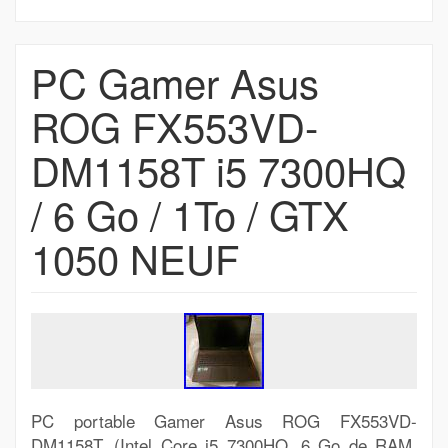
PC Gamer Asus
ROG FX553VD-
DM1158T i5 7300HQ
/ 6 Go / 1To / GTX
1050 NEUF
PC portable Gamer Asus ROG FX553VD-
DM1158T. (Intel Core i5 7300HQ, 6 Go de RAM,